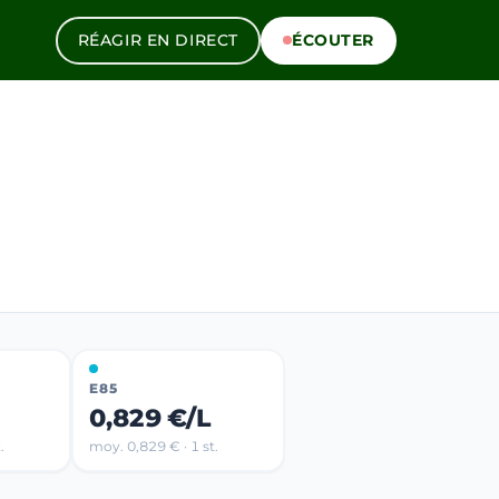
RÉAGIR EN DIRECT
ÉCOUTER
E85
0,829 €/L
.
moy. 0,829 € · 1 st.