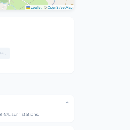
Leaflet
|
©
OpenStreetMap
 a 8 j
 €/L sur 1 stations.