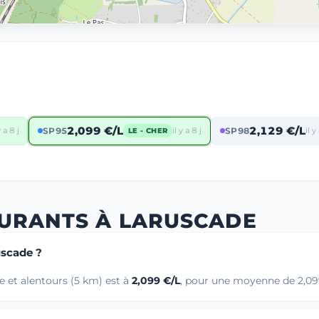
2,099 €/L
2,129 €/L
y a 8 j
SP95
il y a 8 j
SP98
il y
LE - CHER
BURANTS À LARUSCADE
uscade ?
 et alentours (5 km) est à
2,099 €/L
, pour une moyenne de 2,099