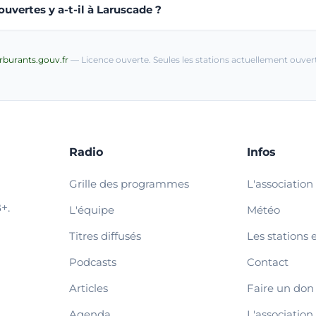
uvertes y a-t-il à Laruscade ?
arburants.gouv.fr
— Licence ouverte. Seules les stations actuellement ouvert
Radio
Infos
Grille des programmes
L'association
+.
L'équipe
Météo
Titres diffusés
Les stations 
Podcasts
Contact
Articles
Faire un don
Agenda
L'association