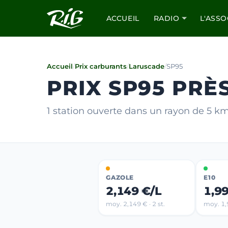
ACCUEIL
RADIO
L'ASSO
Accueil
/
Prix carburants
/
Laruscade
/
SP95
PRIX SP95 PRÈ
1 station ouverte dans un rayon de 5 k
GAZOLE
E10
2,149 €/L
1,9
moy. 2,149 € · 2 st.
moy. 1,9