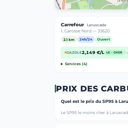
Carrefour
Laruscade
1, Garosse Nord — 33620
2.1 km
24h/24
Ouvert
2,149 €/L
GAZOLE
il 
LE - CHER
Services (4)
PRIX DES CAR
Quel est le prix du SP95 à Lar
Le SP95 le moins cher à Laruscade