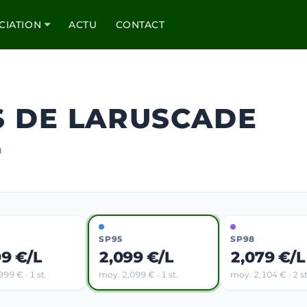
CIATION
ACTU
CONTACT
S DE LARUSCADE
m
SP95
SP98
99 €/L
2,099 €/L
2,079 €/L
99 € · 1 st.
moy. 2,099 € · 1 st.
moy. 2,104 € · 2 st