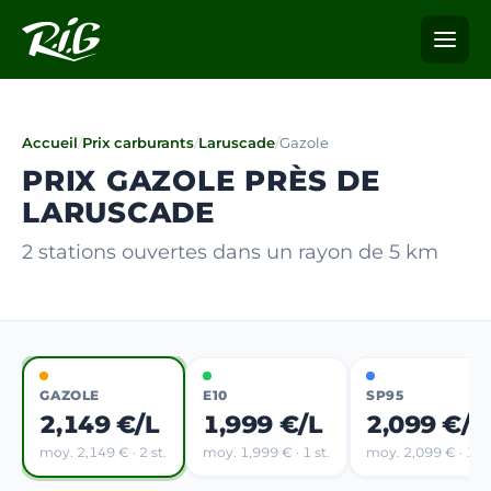
Accueil
/
Prix carburants
/
Laruscade
/
Gazole
PRIX GAZOLE PRÈS DE
LARUSCADE
2 stations ouvertes dans un rayon de 5 km
GAZOLE
E10
SP95
2,149 €/L
1,999 €/L
2,099 €/L
moy. 2,149 € · 2 st.
moy. 1,999 € · 1 st.
moy. 2,099 € · 1 st