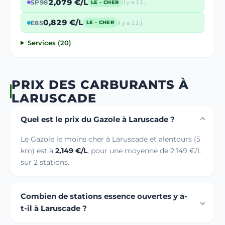
2,079 €/L
SP98
il y a 11 j
LE - CHER
0,829 €/L
E85
il y a 11 j
LE - CHER
Services (20)
PRIX DES CARBURANTS À
LARUSCADE
Quel est le prix du Gazole à Laruscade ?
Le Gazole le moins cher à Laruscade et alentours (5
km) est à
2,149 €/L
, pour une moyenne de 2,149 €/L
sur 2 stations.
Combien de stations essence ouvertes y a-
t-il à Laruscade ?