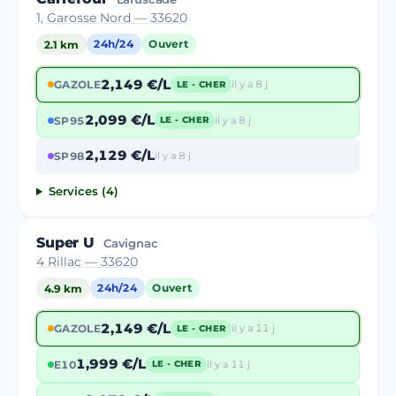
1, Garosse Nord — 33620
2.1 km
24h/24
Ouvert
2,149 €/L
GAZOLE
il y a 8 j
LE - CHER
2,099 €/L
SP95
il y a 8 j
LE - CHER
2,129 €/L
SP98
il y a 8 j
Services (4)
Super U
Cavignac
4 Rillac — 33620
4.9 km
24h/24
Ouvert
2,149 €/L
GAZOLE
il y a 11 j
LE - CHER
1,999 €/L
E10
il y a 11 j
LE - CHER