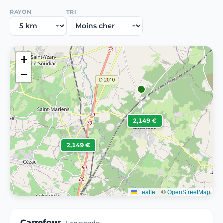
RAYON
TRI
+
−
2,149 €
2,149 €
Leaflet
|
©
OpenStreetMap
Carrefour
Laruscade