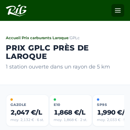
Accueil
/
Prix carburants
/
Laroque
/
GPLc
PRIX GPLC PRÈS DE
LAROQUE
1 station ouverte dans un rayon de 5 km
GAZOLE
E10
SP95
2,047 €/L
1,868 €/L
1,990 €/L
moy. 2,132 € · 6 st.
moy. 1,868 € · 2 st.
moy. 2,033 € · 5 st