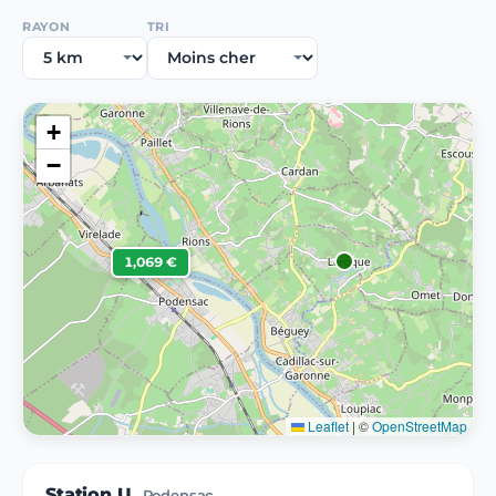
RAYON
TRI
+
−
1,069 €
Leaflet
|
©
OpenStreetMap
Station U
Podensac