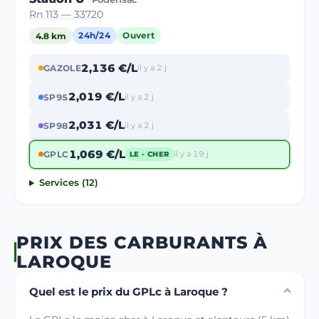
Rn 113 — 33720
4.8 km
24h/24
Ouvert
2,136 €/L
GAZOLE
il y a 2 j
2,019 €/L
SP95
il y a 2 j
2,031 €/L
SP98
il y a 2 j
1,069 €/L
GPLC
il y a 19 j
LE - CHER
Services (12)
PRIX DES CARBURANTS À
LAROQUE
Quel est le prix du GPLc à Laroque ?