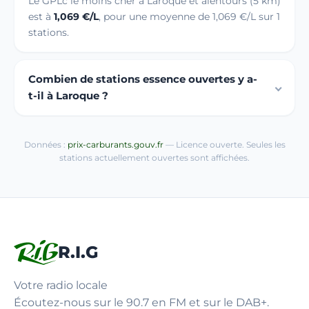
Le GPLc le moins cher à Laroque et alentours (5 km)
est à
1,069 €/L
, pour une moyenne de 1,069 €/L sur 1
stations.
Combien de stations essence ouvertes y a-
t-il à Laroque ?
Données :
prix-carburants.gouv.fr
— Licence ouverte. Seules les
stations actuellement ouvertes sont affichées.
R.I.G
Votre radio locale
Écoutez-nous sur le 90.7 en FM et sur le DAB+.