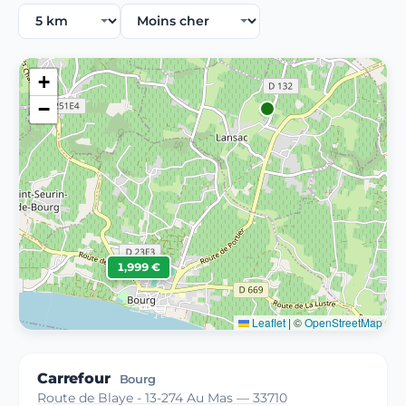
+
−
1,999 €
Leaflet
|
©
OpenStreetMap
Carrefour
Bourg
Route de Blaye - 13-274 Au Mas — 33710