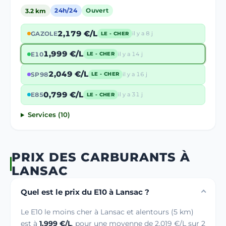
3.2 km
24h/24
Ouvert
2,179 €/L
GAZOLE
il y a 8 j
LE - CHER
1,999 €/L
E10
il y a 14 j
LE - CHER
2,049 €/L
SP98
il y a 16 j
LE - CHER
0,799 €/L
E85
il y a 31 j
LE - CHER
Services (10)
PRIX DES CARBURANTS À
LANSAC
Quel est le prix du E10 à Lansac ?
Le E10 le moins cher à Lansac et alentours (5 km)
est à
1,999 €/L
, pour une moyenne de 2,019 €/L sur 2