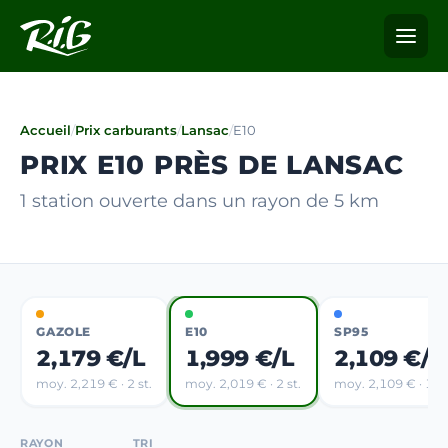
Accueil
/
Prix carburants
/
Lansac
/
E10
PRIX E10 PRÈS DE LANSAC
1 station ouverte dans un rayon de 5 km
GAZOLE
E10
SP95
2,179 €/L
1,999 €/L
2,109 €/L
moy. 2,219 € · 2 st.
moy. 2,019 € · 2 st.
moy. 2,109 € · 1 st
RAYON
TRI