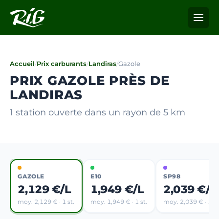
Accueil
/
Prix carburants
/
Landiras
/
Gazole
PRIX GAZOLE PRÈS DE
LANDIRAS
1 station ouverte dans un rayon de 5 km
GAZOLE
E10
SP98
2,129 €/L
1,949 €/L
2,039 €/L
moy. 2,129 € · 1 st.
moy. 1,949 € · 1 st.
moy. 2,039 € · 1 st