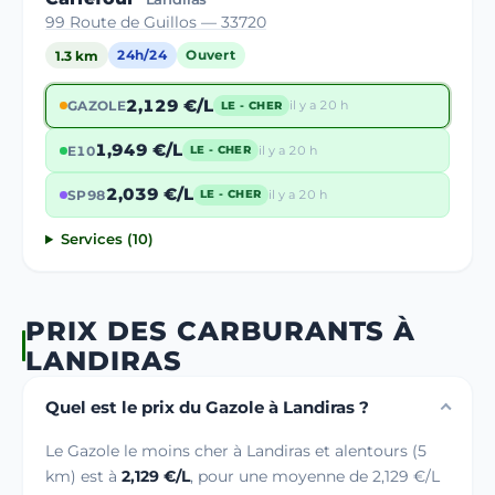
99 Route de Guillos — 33720
1.3 km
24h/24
Ouvert
2,129 €/L
GAZOLE
il y a 20 h
LE - CHER
1,949 €/L
E10
il y a 20 h
LE - CHER
2,039 €/L
SP98
il y a 20 h
LE - CHER
Services (10)
PRIX DES CARBURANTS À
LANDIRAS
Quel est le prix du Gazole à Landiras ?
Le Gazole le moins cher à Landiras et alentours (5
km) est à
2,129 €/L
, pour une moyenne de 2,129 €/L