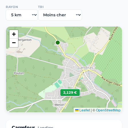
RAYON
TRI
+
−
2,129 €
Leaflet
|
©
OpenStreetMap
Carrefour
Landiras