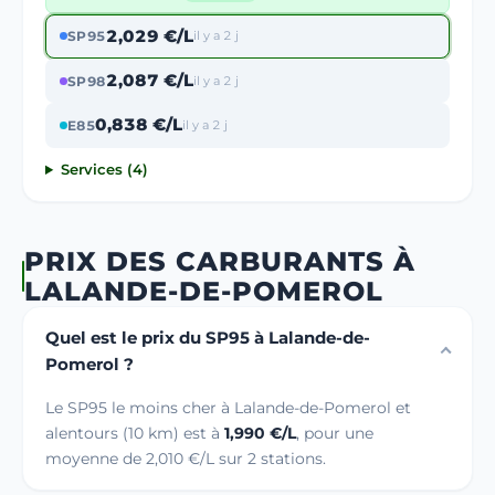
2,029 €/L
SP95
il y a 2 j
2,087 €/L
SP98
il y a 2 j
0,838 €/L
E85
il y a 2 j
Services (4)
PRIX DES CARBURANTS À
LALANDE-DE-POMEROL
Quel est le prix du SP95 à Lalande-de-
Pomerol ?
Le SP95 le moins cher à Lalande-de-Pomerol et
alentours (10 km) est à
1,990 €/L
, pour une
moyenne de 2,010 €/L sur 2 stations.