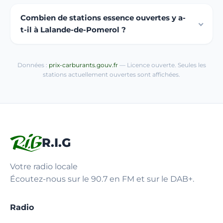
Combien de stations essence ouvertes y a-
t-il à Lalande-de-Pomerol ?
Données :
prix-carburants.gouv.fr
— Licence ouverte. Seules les
stations actuellement ouvertes sont affichées.
R.I.G
Votre radio locale
Écoutez-nous sur le 90.7 en FM et sur le DAB+.
Radio