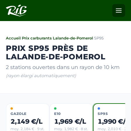
Accueil
/
Prix carburants
/
Lalande-de-Pomerol
/
SP95
PRIX SP95 PRÈS DE
LALANDE-DE-POMEROL
2 stations ouvertes dans un rayon de 10 km
(rayon élargi automatiquement)
GAZOLE
E10
SP95
2,149 €/L
1,969 €/L
1,990 €/L
moy. 2,184 € · 9 st.
moy. 1,982 € · 8 st.
moy. 2,010 € · 2 st