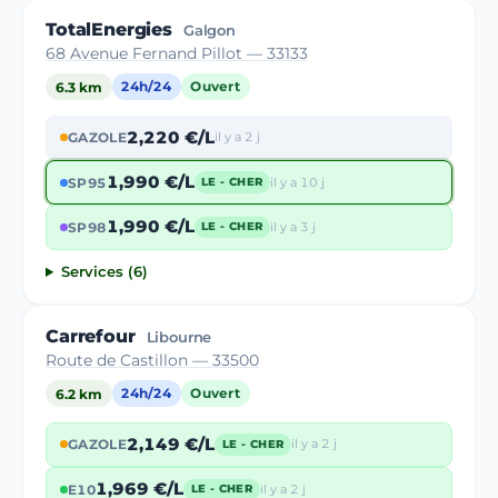
TotalEnergies
Galgon
68 Avenue Fernand Pillot — 33133
6.3 km
24h/24
Ouvert
2,220 €/L
GAZOLE
il y a 2 j
1,990 €/L
SP95
il y a 10 j
LE - CHER
1,990 €/L
SP98
il y a 3 j
LE - CHER
Services (6)
Carrefour
Libourne
Route de Castillon — 33500
6.2 km
24h/24
Ouvert
2,149 €/L
GAZOLE
il y a 2 j
LE - CHER
1,969 €/L
E10
il y a 2 j
LE - CHER