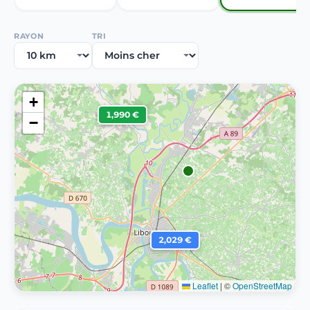
RAYON
TRI
+
1,990 €
−
2,029 €
Leaflet
|
©
OpenStreetMap