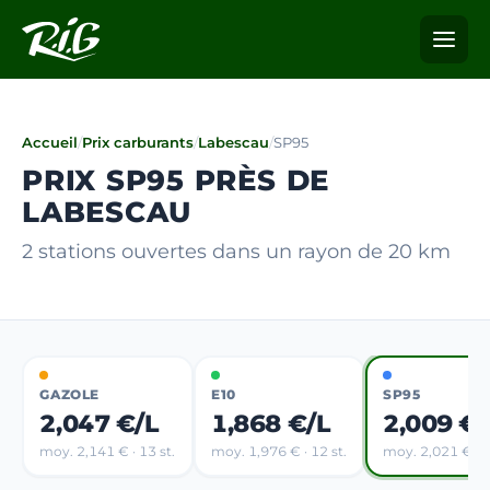
Accueil
/
Prix carburants
/
Labescau
/
SP95
PRIX SP95 PRÈS DE
LABESCAU
2 stations ouvertes dans un rayon de 20 km
GAZOLE
E10
SP95
2,047 €/L
1,868 €/L
2,009 €/
moy. 2,141 € · 13 st.
moy. 1,976 € · 12 st.
moy. 2,021 € · 5