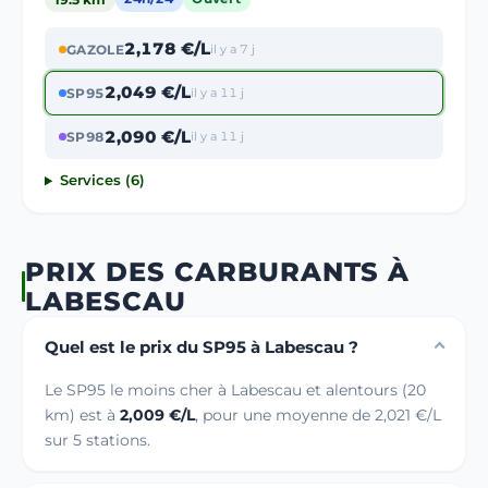
2,178 €/L
GAZOLE
il y a 7 j
2,049 €/L
SP95
il y a 11 j
2,090 €/L
SP98
il y a 11 j
Services (6)
PRIX DES CARBURANTS À
LABESCAU
Quel est le prix du SP95 à Labescau ?
Le SP95 le moins cher à Labescau et alentours (20
km) est à
2,009 €/L
, pour une moyenne de 2,021 €/L
sur 5 stations.