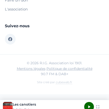
Faire un don
L'association
Suivez-nous
© 2026 R.I.G. Association loi 1901.
Mentions légales
·
Politique de confidentialité
90.7 FM & DAB+
Site créé par
cubeweb.fr
Les canotiers