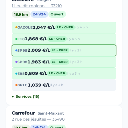
1 lieu dit moleon — 33210
16.9 km
24h/24
Ouvert
2,047 €/L
GAZOLE
il y a 3 h
LE - CHER
1,868 €/L
E10
il y a 3 h
LE - CHER
2,009 €/L
SP95
il y a 3 h
LE - CHER
1,983 €/L
SP98
il y a 3 h
LE - CHER
0,809 €/L
E85
il y a 3 h
LE - CHER
1,039 €/L
GPLC
il y a 3 h
Services (15)
Carrefour
Saint-Maixant
2 rue des jésuites — 33490
19.5 km
24h/24
Ouvert