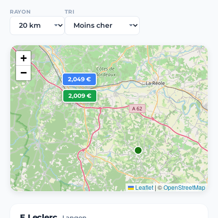
RAYON
TRI
+
−
2,049 €
2,009 €
Leaflet
|
©
OpenStreetMap
E.Leclerc
Langon