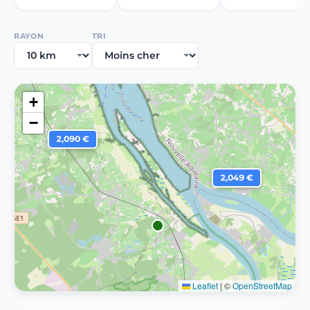
RAYON
TRI
+
−
2,090 €
2,049 €
Leaflet
|
©
OpenStreetMap