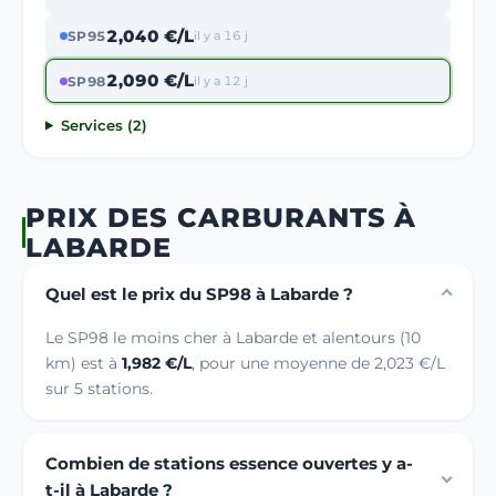
2,040 €/L
SP95
il y a 16 j
2,090 €/L
SP98
il y a 12 j
Services (2)
PRIX DES CARBURANTS À
LABARDE
Quel est le prix du SP98 à Labarde ?
Le SP98 le moins cher à Labarde et alentours (10
km) est à
1,982 €/L
, pour une moyenne de 2,023 €/L
sur 5 stations.
Combien de stations essence ouvertes y a-
t-il à Labarde ?