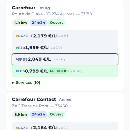
Carrefour
Bourg
Route de Blaye - 13-274 Au Mas — 33710
6.9 km
24h/24
Ouvert
2,179 €/L
GAZOLE
il y a 8 j
1,999 €/L
E10
il y a 14 j
2,049 €/L
SP98
il y a 16 j
0,799 €/L
E85
il y a 30 j
LE - CHER
Services (10)
Carrefour Contact
Arcins
ZAC Terre de Pont — 33460
8.9 km
24h/24
Ouvert
2,164 €/L
GAZOLE
il y a 12 j