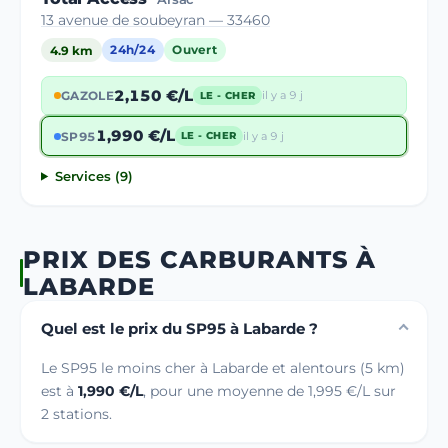
13 avenue de soubeyran — 33460
4.9 km
24h/24
Ouvert
2,150 €/L
GAZOLE
il y a 9 j
LE - CHER
1,990 €/L
SP95
il y a 9 j
LE - CHER
Services (9)
PRIX DES CARBURANTS À
LABARDE
Quel est le prix du SP95 à Labarde ?
Le SP95 le moins cher à Labarde et alentours (5 km)
est à
1,990 €/L
, pour une moyenne de 1,995 €/L sur
2 stations.