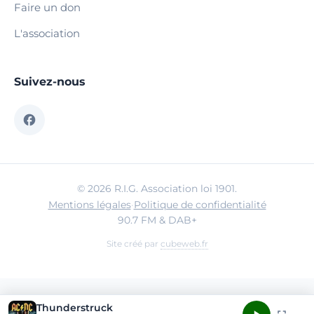
Faire un don
L'association
Suivez-nous
© 2026 R.I.G. Association loi 1901.
Mentions légales
·
Politique de confidentialité
90.7 FM & DAB+
Site créé par
cubeweb.fr
Thunderstruck