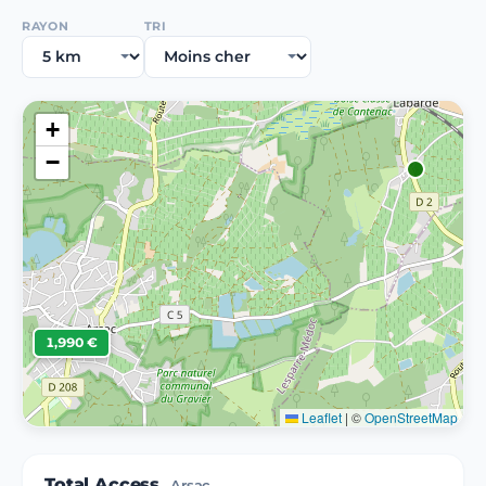
RAYON
TRI
+
−
1,990 €
Leaflet
|
©
OpenStreetMap
Total Access
Arsac