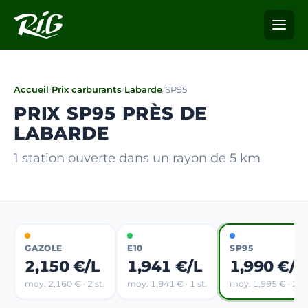
Accueil
/
Prix carburants
/
Labarde
/
SP95
PRIX SP95 PRÈS DE
LABARDE
1 station ouverte dans un rayon de 5 km
GAZOLE
E10
SP95
2,150 €/L
1,941 €/L
1,990 €/L
moy. 2,160 € · 2 st.
moy. 1,941 € · 1 st.
moy. 1,995 € · 2 st