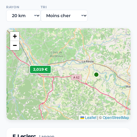
RAYON
TRI
+
−
2,019 €
Leaflet
|
©
OpenStreetMap
E.Leclerc
Langon