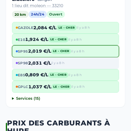
1 lieu dit moleon — 33210
20 km
24h/24
Ouvert
2,084 €/L
GAZOLE
il y a 8 h
LE - CHER
1,924 €/L
E10
il y a 8 h
LE - CHER
2,019 €/L
SP95
il y a 8 h
LE - CHER
2,031 €/L
SP98
il y a 8 h
0,809 €/L
E85
il y a 8 h
LE - CHER
1,037 €/L
GPLC
il y a 8 h
LE - CHER
Services (15)
PRIX DES CARBURANTS À
HURE