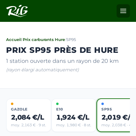
Accueil
/
Prix carburants
/
Hure
/
SP95
PRIX SP95 PRÈS DE HURE
1 station ouverte dans un rayon de 20 km
(rayon élargi automatiquement)
GAZOLE
E10
SP95
2,084 €/L
1,924 €/L
2,019 €/L
moy. 2,163 € · 9 st.
moy. 1,980 € · 8 st.
moy. 2,038 € · 4 st