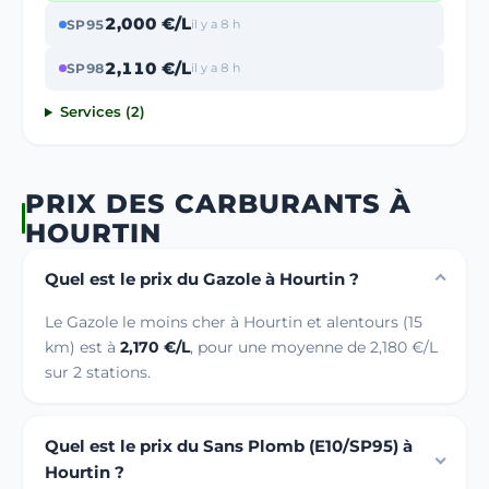
2,000 €/L
SP95
il y a 8 h
2,110 €/L
SP98
il y a 8 h
Services (2)
PRIX DES CARBURANTS À
HOURTIN
Quel est le prix du Gazole à Hourtin ?
Le Gazole le moins cher à Hourtin et alentours (15
km) est à
2,170 €/L
, pour une moyenne de 2,180 €/L
sur 2 stations.
Quel est le prix du Sans Plomb (E10/SP95) à
Hourtin ?