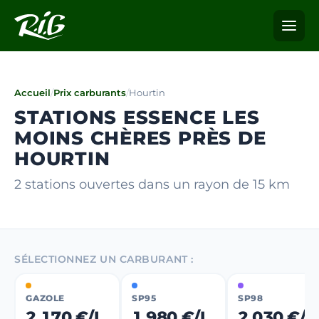
Accueil
/
Prix carburants
/
Hourtin
STATIONS ESSENCE LES
MOINS CHÈRES PRÈS DE
HOURTIN
2 stations ouvertes dans un rayon de 15 km
SÉLECTIONNEZ UN CARBURANT :
GAZOLE
SP95
SP98
2,170 €/L
1,980 €/L
2,030 €/L