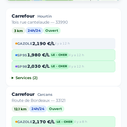
Carrefour
Hourtin
1bis rue cantelaude — 33990
3 km
24h/24
Ouvert
2,190 €/L
GAZOLE
il y a 12 h
1,980 €/L
SP95
il y a 12 h
LE - CHER
2,030 €/L
SP98
il y a 12 h
LE - CHER
Services (2)
Carrefour
Carcans
Route de Bordeaux — 33121
12.1 km
24h/24
Ouvert
2,170 €/L
GAZOLE
il y a 8 h
LE - CHER