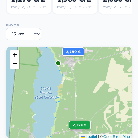
moy. 2,180 € · 2 st.
moy. 1,990 € · 2 st.
moy. 2,070 € · 2 st
RAYON
2,190 €
+
−
2,170 €
Leaflet
|
©
OpenStreetMap