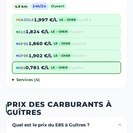
4.9 km
24h/24
Ouvert
1,997 €/L
GAZOLE
il y a 5 h
LE - CHER
1,824 €/L
E10
il y a 5 h
LE - CHER
1,860 €/L
SP95
il y a 5 h
LE - CHER
1,902 €/L
SP98
il y a 5 h
LE - CHER
0,781 €/L
E85
il y a 5 h
LE - CHER
Services (4)
PRIX DES CARBURANTS À
GUÎTRES
Quel est le prix du E85 à Guîtres ?