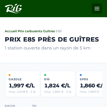
Accueil
/
Prix carburants
/
Guîtres
/
E85
PRIX E85 PRÈS DE GUÎTRES
1 station ouverte dans un rayon de 5 km
GAZOLE
E10
SP95
1,997 €/L
1,824 €/L
1,860 €/L
moy. 2,048 € · 2 st.
moy. 1,862 € · 2 st.
moy. 1,860 € · 1 st
RAYON
TRI