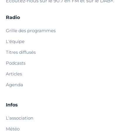
Écoutez-nous sur le 90.7 en FM et sur le DAB+.
Radio
Grille des programmes
L'équipe
Titres diffusés
Podcasts
Articles
Agenda
Infos
L'association
Météo