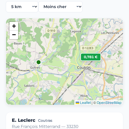
+
−
0,781 €
Leaflet
|
©
OpenStreetMap
E. Leclerc
Coutras
Rue François Mitterrand — 33230