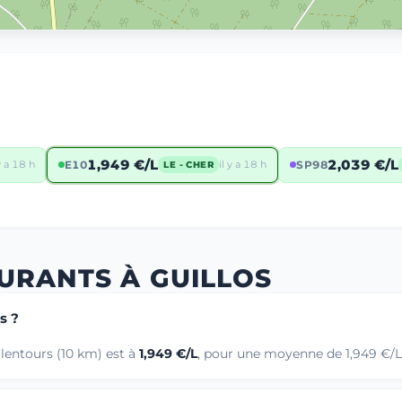
1,949 €/L
2,039 €/L
 y a 18 h
E10
il y a 18 h
SP98
LE - CHER
URANTS À GUILLOS
s ?
alentours (10 km) est à
1,949 €/L
, pour une moyenne de 1,949 €/L 