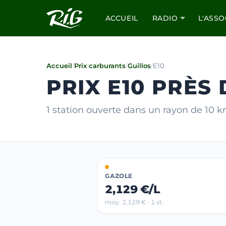
ACCUEIL
RADIO
L'ASSO
Accueil
/
Prix carburants
/
Guillos
/
E10
PRIX E10 PRÈS
1 station ouverte dans un rayon de 10 
GAZOLE
2,129 €/L
moy. 2,129 € · 1 st.