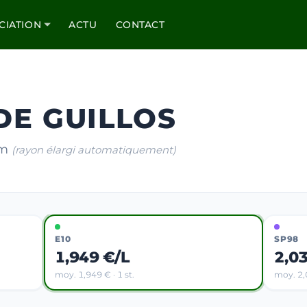
CIATION
ACTU
CONTACT
 DE GUILLOS
km
(rayon élargi automatiquement)
E10
SP98
1,949 €/L
2,0
moy. 1,949 € · 1 st.
moy. 2,0