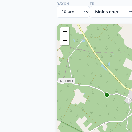
RAYON
TRI
+
−