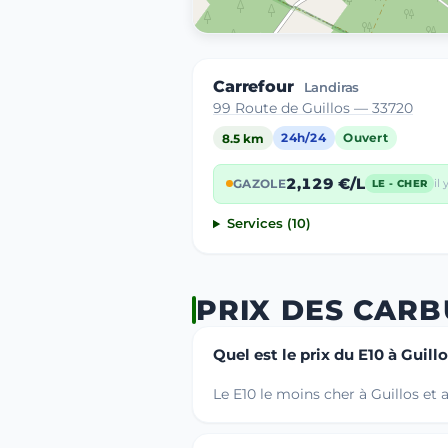
Carrefour
Landiras
99 Route de Guillos — 33720
8.5 km
24h/24
Ouvert
2,129 €/L
GAZOLE
il
LE - CHER
Services (10)
PRIX DES CARB
Quel est le prix du E10 à Guillo
Le E10 le moins cher à Guillos et 