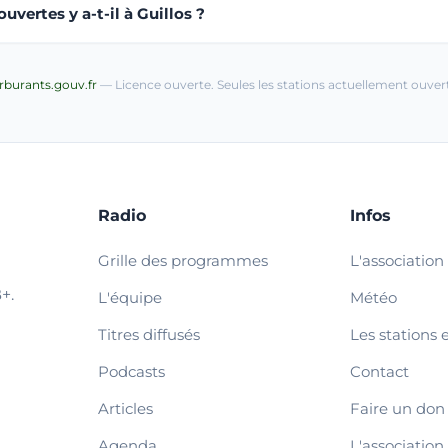
vertes y a-t-il à Guillos ?
arburants.gouv.fr
— Licence ouverte. Seules les stations actuellement ouvert
Radio
Infos
Grille des programmes
L'association
+.
L'équipe
Météo
Titres diffusés
Les stations 
Podcasts
Contact
Articles
Faire un don
Agenda
L'association