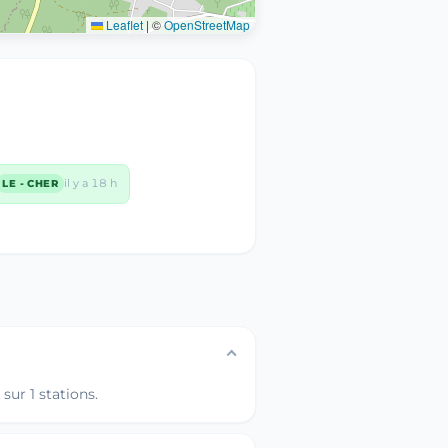
Leaflet
|
©
OpenStreetMap
il y a 18 h
LE - CHER
sur 1 stations.