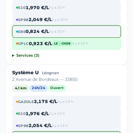
1,970 €/L
E10
il y a 20 h
2,049 €/L
SP98
il y a 20 h
0,824 €/L
E85
il y a 20 h
0,923 €/L
GPLC
il y a 20 h
LE - CHER
Services (3)
Système U
Léognan
2 Avenue de Bordeaux — 33850
4.1 km
24h/24
Ouvert
2,175 €/L
GAZOLE
il y a 15 h
1,976 €/L
E10
il y a 15 h
2,054 €/L
SP98
il y a 15 h