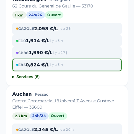
62 Cours du General de Gaulle — 33170
1 km
24h/24
Ouvert
2,098 €/L
GAZOLE
il y a 3 h
1,914 €/L
E10
il y a 3 h
1,990 €/L
SP98
il y a 27 j
0,824 €/L
E85
il y a 3 h
Services (8)
Auchan
Pessac
Centre Commercial L'Univers1 T Avenue Gustave
Eiffel — 33600
2.3 km
24h/24
Ouvert
2,145 €/L
GAZOLE
il y a 20 h