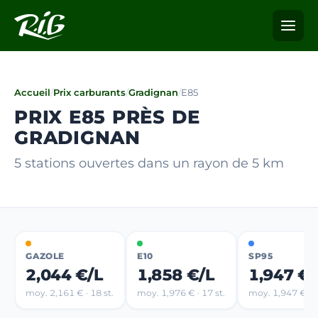
Accueil
/
Prix carburants
/
Gradignan
/
E85
PRIX E85 PRÈS DE
GRADIGNAN
5 stations ouvertes dans un rayon de 5 km
GAZOLE
E10
SP95
2,044 €/L
1,858 €/L
1,947 €/
moy. 2,161 € · 18 st.
moy. 1,976 € · 17 st.
moy. 1,947 € · 1