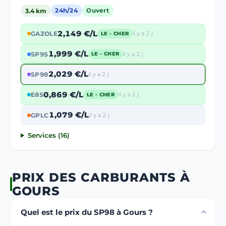
3.4 km
24h/24
Ouvert
2,149 €/L
GAZOLE
il y a 2 j
LE - CHER
1,999 €/L
SP95
il y a 2 j
LE - CHER
2,029 €/L
SP98
il y a 2 j
0,869 €/L
E85
il y a 2 j
LE - CHER
1,079 €/L
GPLC
il y a 2 j
Services (16)
PRIX DES CARBURANTS À
GOURS
Quel est le prix du SP98 à Gours ?