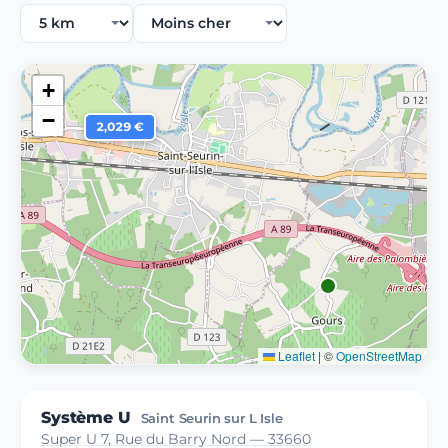
+
−
2,029 €
Leaflet
|
©
OpenStreetMap
Système U
Saint Seurin sur L Isle
Super U 7, Rue du Barry Nord — 33660