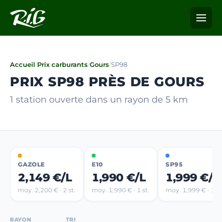
Accueil
/
Prix carburants
/
Gours
/
SP98
PRIX SP98 PRÈS DE GOURS
1 station ouverte dans un rayon de 5 km
GAZOLE
E10
SP95
2,149 €/L
1,990 €/L
1,999 €/L
moy. 2,200 € · 2 st.
moy. 1,990 € · 1 st.
moy. 1,999 € · 1 st
RAYON
TRI