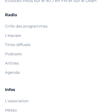
Écoutez-nous sur le 90.7 en FM et sur le DAB+.
Radio
Grille des programmes
L'équipe
Titres diffusés
Podcasts
Articles
Agenda
Infos
L'association
Météo