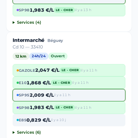
1,983 €/L
SP98
il y a 13 h
LE - CHER
Services (4)
Intermarché
Béguey
Cd 10 — 33410
12 km
24h/24
Ouvert
2,047 €/L
GAZOLE
il y a 11 h
LE - CHER
1,868 €/L
E10
il y a 11 h
LE - CHER
2,009 €/L
SP95
il y a 11 h
1,983 €/L
SP98
il y a 11 h
LE - CHER
0,829 €/L
E85
il y a 10 j
Services (6)