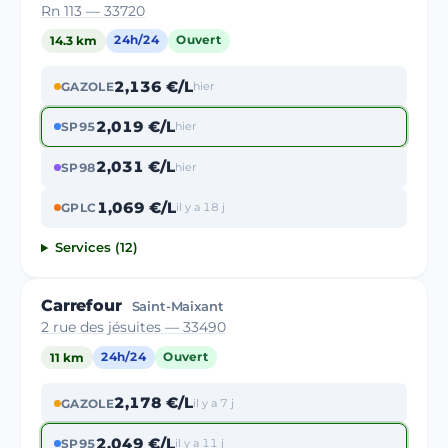
Rn 113 — 33720
14.3 km
24h/24
Ouvert
2,136 €/L
GAZOLE
hier
2,019 €/L
SP95
hier
2,031 €/L
SP98
hier
1,069 €/L
GPLC
il y a 18 j
Services (12)
Carrefour
Saint-Maixant
2 rue des jésuites — 33490
11 km
24h/24
Ouvert
2,178 €/L
GAZOLE
il y a 7 j
2,049 €/L
SP95
il y a 11 j