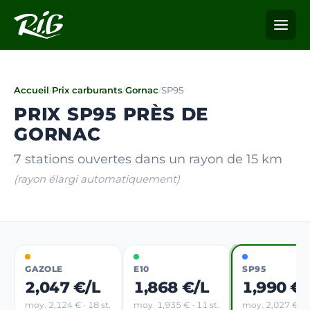
Accueil
/
Prix carburants
/
Gornac
/
SP95
PRIX SP95 PRÈS DE
GORNAC
7 stations ouvertes dans un rayon de 15 km
(rayon élargi automatiquement)
GAZOLE
E10
SP95
2,047 €/L
1,868 €/L
1,990 €/
moy. 2,124 € · 18 st.
moy. 1,935 € · 11 st.
moy. 2,027 € · 1