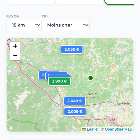
RAYON
TRI
+
2,059 €
−
2,019 €
2,009 €
2,009 €
1,990 €
2,049 €
2,009 €
Leaflet
|
©
OpenStreetMap