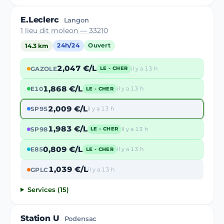
E.Leclerc
Langon
1 lieu dit moleon — 33210
14.3 km
24h/24
Ouvert
2,047 €/L
GAZOLE
il y a 13 h
LE - CHER
1,868 €/L
E10
il y a 13 h
LE - CHER
2,009 €/L
SP95
il y a 13 h
1,983 €/L
SP98
il y a 13 h
LE - CHER
0,809 €/L
E85
il y a 13 h
LE - CHER
1,039 €/L
GPLC
il y a 13 h
Services (15)
Station U
Podensac