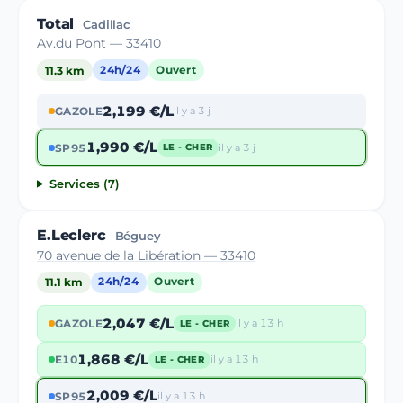
Total
Cadillac
Av.du Pont — 33410
11.3 km
24h/24
Ouvert
2,199 €/L
GAZOLE
il y a 3 j
1,990 €/L
SP95
il y a 3 j
LE - CHER
Services (7)
E.Leclerc
Béguey
70 avenue de la Libération — 33410
11.1 km
24h/24
Ouvert
2,047 €/L
GAZOLE
il y a 13 h
LE - CHER
1,868 €/L
E10
il y a 13 h
LE - CHER
2,009 €/L
SP95
il y a 13 h