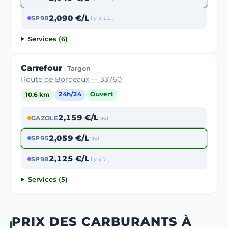
2,090 €/L
SP98
il y a 11 j
Services (6)
Carrefour
Targon
Route de Bordeaux — 33760
10.6 km
24h/24
Ouvert
2,159 €/L
GAZOLE
hier
2,059 €/L
SP95
hier
2,125 €/L
SP98
il y a 7 j
Services (5)
PRIX DES CARBURANTS À