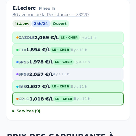
E.Leclerc
Pineuilh
80 avenue de la Résistance — 33220
11.4 km
24h/24
Ouvert
2,069 €/L
GAZOLE
il y a 11 h
LE - CHER
1,894 €/L
E10
il y a 11 h
LE - CHER
1,978 €/L
SP95
il y a 11 h
LE - CHER
2,057 €/L
SP98
il y a 11 h
0,807 €/L
E85
il y a 11 h
LE - CHER
1,018 €/L
GPLC
il y a 11 h
LE - CHER
Services (9)