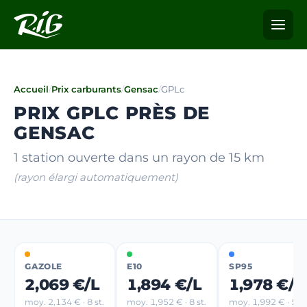
Accueil
/
Prix carburants
/
Gensac
/
GPLc
PRIX GPLC PRÈS DE
GENSAC
1 station ouverte dans un rayon de 15 km
(rayon élargi automatiquement)
GAZOLE
E10
SP95
2,069 €/L
1,894 €/L
1,978 €/L
moy. 2,134 € · 8 st.
moy. 1,952 € · 8 st.
moy. 1,992 € · 5 st