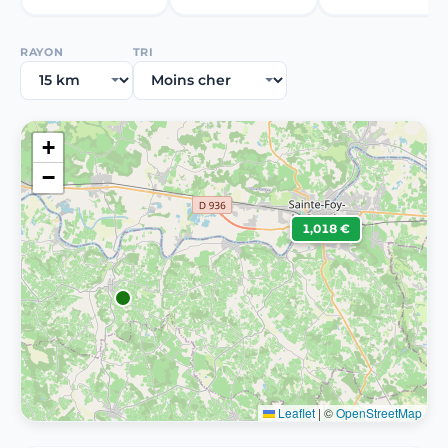
RAYON
TRI
+
−
1,018 €
Leaflet
|
©
OpenStreetMap