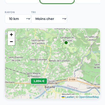
RAYON
TRI
+
−
1,894 €
Leaflet
|
©
OpenStreetMap