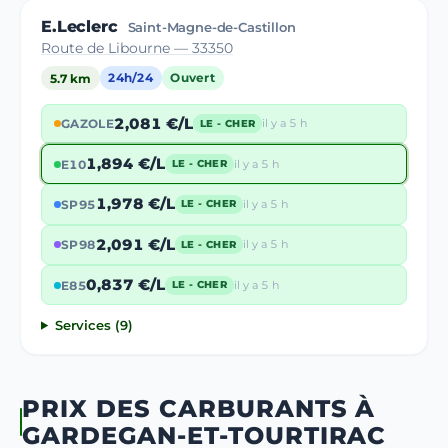
E.Leclerc
Saint-Magne-de-Castillon
Route de Libourne — 33350
5.7 km
24h/24
Ouvert
2,081 €/L
GAZOLE
il y a 5 h
LE - CHER
1,894 €/L
E10
il y a 5 h
LE - CHER
1,978 €/L
SP95
il y a 5 h
LE - CHER
2,091 €/L
SP98
il y a 5 h
LE - CHER
0,837 €/L
E85
il y a 5 h
LE - CHER
Services (9)
PRIX DES CARBURANTS À
GARDEGAN-ET-TOURTIRAC