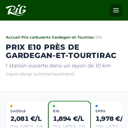
Accueil
/
Prix carburants
/
Gardegan-et-Tourtirac
/
E10
PRIX E10 PRÈS DE
GARDEGAN-ET-TOURTIRAC
1 station ouverte dans un rayon de 10 km
(rayon élargi automatiquement)
GAZOLE
E10
SP95
2,081 €/L
1,894 €/L
1,978 €/L
moy. 2,082 € · 2 st.
moy. 1,895 € · 2 st.
moy. 1,979 € · 2 st