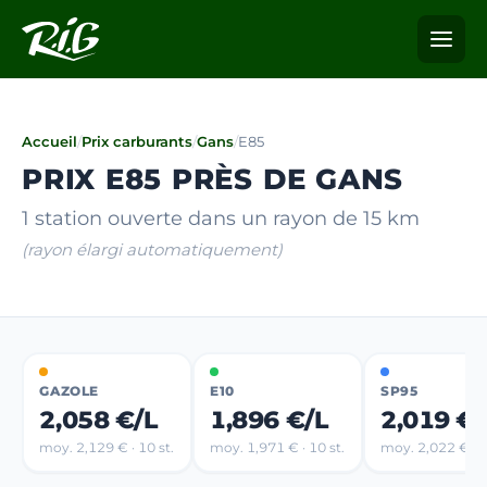
Accueil
/
Prix carburants
/
Gans
/
E85
PRIX E85 PRÈS DE GANS
1 station ouverte dans un rayon de 15 km
(rayon élargi automatiquement)
GAZOLE
E10
SP95
2,058 €/L
1,896 €/L
2,019 €/
moy. 2,129 € · 10 st.
moy. 1,971 € · 10 st.
moy. 2,022 € · 4