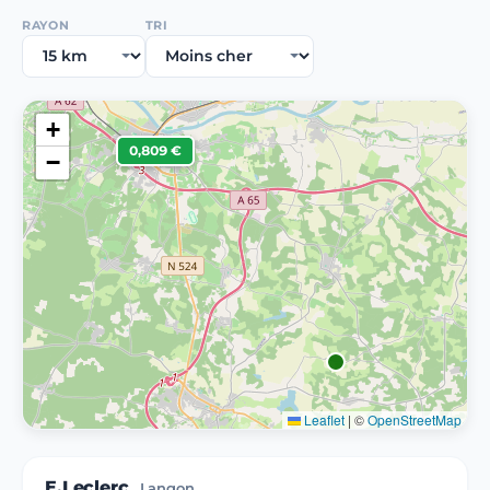
RAYON
TRI
+
0,809 €
−
Leaflet
|
©
OpenStreetMap
E.Leclerc
Langon