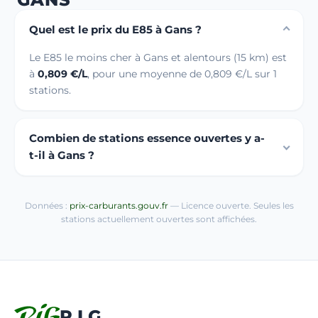
Quel est le prix du E85 à Gans ?
Le E85 le moins cher à Gans et alentours (15 km) est
à
0,809 €/L
, pour une moyenne de 0,809 €/L sur 1
stations.
Combien de stations essence ouvertes y a-
t-il à Gans ?
Données :
prix-carburants.gouv.fr
— Licence ouverte. Seules les
stations actuellement ouvertes sont affichées.
R.I.G