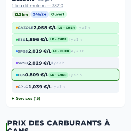
1 lieu dit moleon — 33210
13.3 km
24h/24
Ouvert
2,058 €/L
GAZOLE
il y a 3 h
LE - CHER
1,896 €/L
E10
il y a 3 h
LE - CHER
2,019 €/L
SP95
il y a 3 h
LE - CHER
2,029 €/L
SP98
il y a 3 h
0,809 €/L
E85
il y a 3 h
LE - CHER
1,039 €/L
GPLC
il y a 3 h
Services (15)
PRIX DES CARBURANTS À
GANS