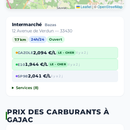
Leaflet
|
©
OpenStreetMap
Intermarché
Bazas
12 Avenue de Verdun — 33430
7.7 km
24h/24
Ouvert
2,094 €/L
GAZOLE
il y a 2 j
LE - CHER
1,944 €/L
E10
il y a 2 j
LE - CHER
2,041 €/L
SP98
il y a 2 j
Services (8)
PRIX DES CARBURANTS À
GAJAC