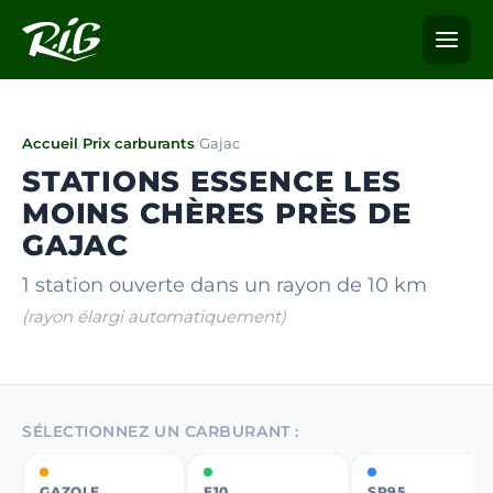
Accueil
/
Prix carburants
/
Gajac
STATIONS ESSENCE LES
MOINS CHÈRES PRÈS DE
GAJAC
1 station ouverte dans un rayon de 10 km
(rayon élargi automatiquement)
SÉLECTIONNEZ UN CARBURANT :
GAZOLE
E10
SP95