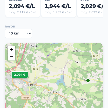
2,094 €/L
1,944 €/L
2,029 €/L
moy. 2,117 € · 3 st.
moy. 1,959 € · 3 st.
moy. 2,029 € · 1 st
RAYON
+
−
2,094 €