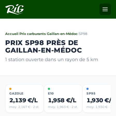
Accueil
/
Prix carburants
/
Gaillan-en-Médoc
/
SP98
PRIX SP98 PRÈS DE
GAILLAN-EN-MÉDOC
1 station ouverte dans un rayon de 5 km
GAZOLE
E10
SP95
2,139 €/L
1,958 €/L
1,930 €/L
moy. 2,167 € · 2 st.
moy. 1,963 € · 2 st.
moy. 1,930 € · 1 st