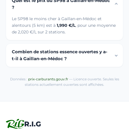
Quel est le prix du SP98 à Gaillan-en-Médoc
?
Le SP98 le moins cher à Gaillan-en-Médoc et
alentours (5 km) est à
1,990 €/L
, pour une moyenne
de 2,020 €/L sur 2 stations.
Combien de stations essence ouvertes y a-
t-il à Gaillan-en-Médoc ?
Données :
prix-carburants.gouv.fr
— Licence ouverte. Seules les
stations actuellement ouvertes sont affichées.
R.I.G