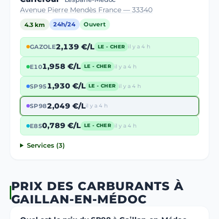
Avenue Pierre Mendès France — 33340
4.3 km
24h/24
Ouvert
2,139 €/L
GAZOLE
il y a 4 h
LE - CHER
1,958 €/L
E10
il y a 4 h
LE - CHER
1,930 €/L
SP95
il y a 4 h
LE - CHER
2,049 €/L
SP98
il y a 4 h
0,789 €/L
E85
il y a 4 h
LE - CHER
Services (3)
PRIX DES CARBURANTS À
GAILLAN-EN-MÉDOC