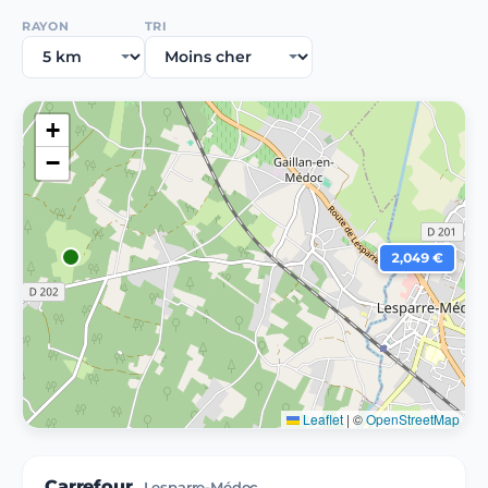
RAYON
TRI
+
−
2,049 €
Leaflet
|
©
OpenStreetMap
Carrefour
Lesparre-Médoc