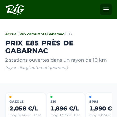
Accueil
/
Prix carburants
/
Gabarnac
/
E85
PRIX E85 PRÈS DE
GABARNAC
2 stations ouvertes dans un rayon de 10 km
(rayon élargi automatiquement)
GAZOLE
E10
SP95
2,058 €/L
1,896 €/L
1,990 €/
moy. 2,142 € · 13 st.
moy. 1,937 € · 8 st.
moy. 2,034 € · 9 s