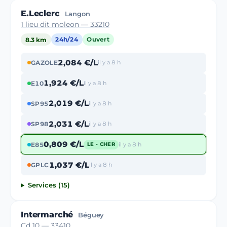
E.Leclerc
Langon
1 lieu dit moleon — 33210
8.3 km
24h/24
Ouvert
2,084 €/L
GAZOLE
il y a 8 h
1,924 €/L
E10
il y a 8 h
2,019 €/L
SP95
il y a 8 h
2,031 €/L
SP98
il y a 8 h
0,809 €/L
E85
il y a 8 h
LE - CHER
1,037 €/L
GPLC
il y a 8 h
Services (15)
Intermarché
Béguey
Cd 10 — 33410