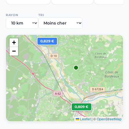
RAYON
TRI
+
0,829 €
−
0,809 €
Leaflet
|
©
OpenStreetMap