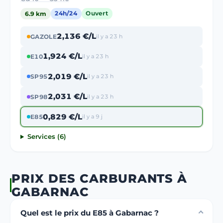
6.9 km
24h/24
Ouvert
2,136 €/L
GAZOLE
il y a 23 h
1,924 €/L
E10
il y a 23 h
2,019 €/L
SP95
il y a 23 h
2,031 €/L
SP98
il y a 23 h
0,829 €/L
E85
il y a 9 j
Services (6)
PRIX DES CARBURANTS À
GABARNAC
Quel est le prix du E85 à Gabarnac ?