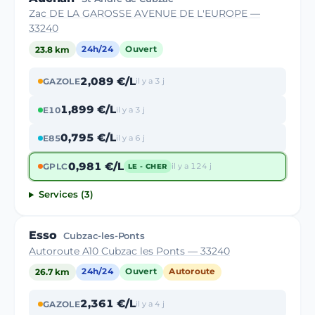
Zac DE LA GAROSSE AVENUE DE L'EUROPE —
33240
23.8 km
24h/24
Ouvert
2,089 €/L
GAZOLE
il y a 3 j
1,899 €/L
E10
il y a 3 j
0,795 €/L
E85
il y a 6 j
0,981 €/L
GPLC
il y a 124 j
LE - CHER
Services (3)
Esso
Cubzac-les-Ponts
Autoroute A10 Cubzac les Ponts — 33240
26.7 km
24h/24
Ouvert
Autoroute
2,361 €/L
GAZOLE
il y a 4 j