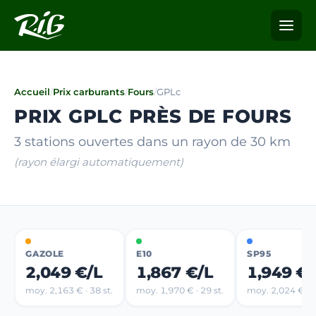
Accueil
/
Prix carburants
/
Fours
/
GPLc
PRIX GPLC PRÈS DE FOURS
3 stations ouvertes dans un rayon de 30 km
(rayon élargi automatiquement)
GAZOLE
E10
SP95
2,049 €/L
1,867 €/L
1,949 €/
moy. 2,163 € · 38 st.
moy. 1,970 € · 29 st.
moy. 2,024 € · 1