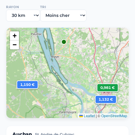
RAYON
TRI
+
−
1,150 €
0,981 €
1,132 €
Leaflet
|
©
OpenStreetMap
Auchan
St Andre de Cubzac