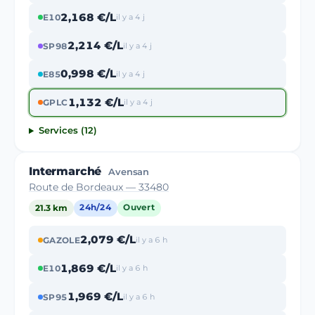
2,168 €/L
E10
il y a 4 j
2,214 €/L
SP98
il y a 4 j
0,998 €/L
E85
il y a 4 j
1,132 €/L
GPLC
il y a 4 j
Services (12)
Intermarché
Avensan
Route de Bordeaux — 33480
21.3 km
24h/24
Ouvert
2,079 €/L
GAZOLE
il y a 6 h
1,869 €/L
E10
il y a 6 h
1,969 €/L
SP95
il y a 6 h