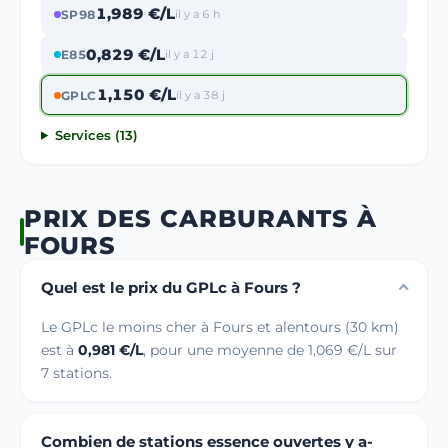
1,989 €/L
SP98
il y a 6 h
0,829 €/L
E85
il y a 12 j
1,150 €/L
GPLC
il y a 38 j
Services (13)
PRIX DES CARBURANTS À
FOURS
Quel est le prix du GPLc à Fours ?
Le GPLc le moins cher à Fours et alentours (30 km)
est à
0,981 €/L
, pour une moyenne de 1,069 €/L sur
7 stations.
Combien de stations essence ouvertes y a-