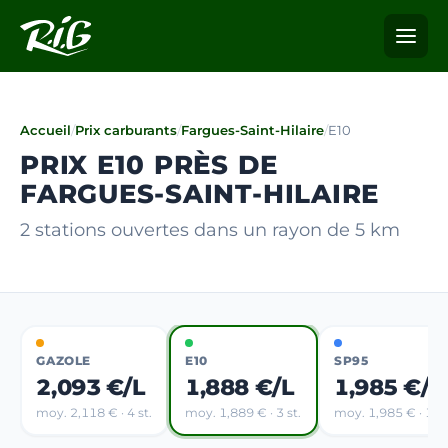
Accueil
/
Prix carburants
/
Fargues-Saint-Hilaire
/
E10
PRIX E10 PRÈS DE
FARGUES-SAINT-HILAIRE
2 stations ouvertes dans un rayon de 5 km
GAZOLE
E10
SP95
2,093 €/L
1,888 €/L
1,985 €/L
moy. 2,118 € · 4 st.
moy. 1,889 € · 3 st.
moy. 1,985 € · 1 st