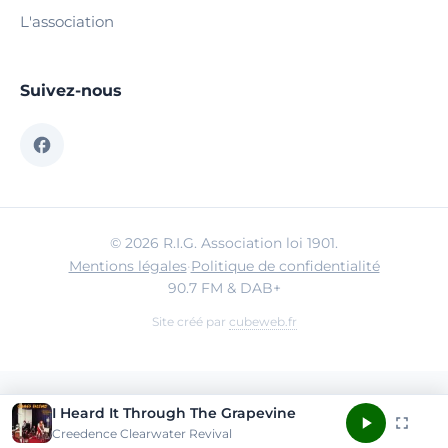
L'association
Suivez-nous
© 2026 R.I.G. Association loi 1901.
Mentions légales
·
Politique de confidentialité
90.7 FM & DAB+
Site créé par
cubeweb.fr
I Heard It Through The Grapevine
Creedence Clearwater Revival