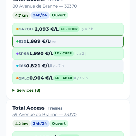
80 Avenue de Branne — 33370
4.7 km
24h/24
Ouvert
2,093 €/L
GAZOLE
il y a 7 h
LE - CHER
1,889 €/L
E10
hier
1,990 €/L
SP98
il y a 2 j
LE - CHER
0,821 €/L
E85
il y a 7 h
0,904 €/L
GPLC
il y a 7 h
LE - CHER
Services (8)
Total Access
Tresses
59 Avenue de Branne — 33370
4.2 km
24h/24
Ouvert