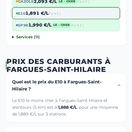
2,093 €/L
GAZOLE
il y a 2 j
LE - CHER
1,891 €/L
E10
il y a 2 j
1,990 €/L
SP98
il y a 2 j
LE - CHER
Services (11)
PRIX DES CARBURANTS À
FARGUES-SAINT-HILAIRE
Quel est le prix du E10 à Fargues-Saint-
Hilaire ?
Le E10 le moins cher à Fargues-Saint-Hilaire et
alentours (5 km) est à
1,888 €/L
, pour une moyenne
de 1,889 €/L sur 3 stations.