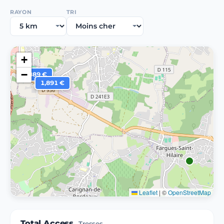
RAYON
TRI
+
−
1,889 €
1,891 €
Leaflet
|
©
OpenStreetMap
Total Access
Tresses