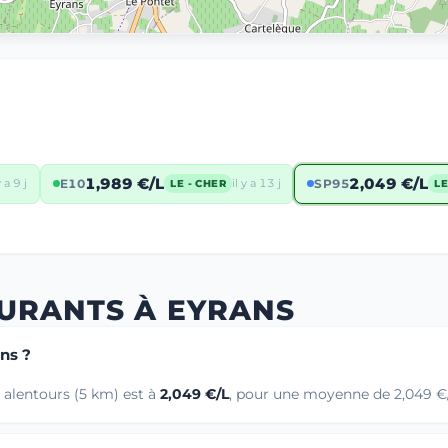
1,989 €/L
2,049 €/L
y a 9 j
E10
il y a 13 j
SP95
LE - CHER
LE
BURANTS À EYRANS
ans ?
 alentours (5 km) est à
2,049 €/L
, pour une moyenne de 2,049 €/L