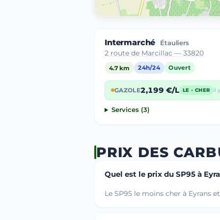
Intermarché
Étauliers
2 route de Marcillac — 33820
4.7 km
24h/24
Ouvert
2,199 €/L
GAZOLE
il 
LE - CHER
Services (3)
PRIX DES CAR
Quel est le prix du SP95 à Eyr
Le SP95 le moins cher à Eyrans et