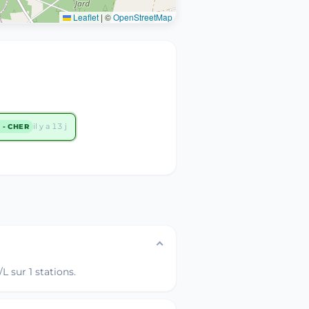
Leaflet
|
©
OpenStreetMap
il y a 13 j
 - CHER
 sur 1 stations.