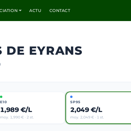
CIATION
ACTU
CONTACT
S DE EYRANS
m
E10
SP95
1,989 €/L
2,049 €/L
moy. 1,990 € · 2 st.
moy. 2,049 € · 1 st.