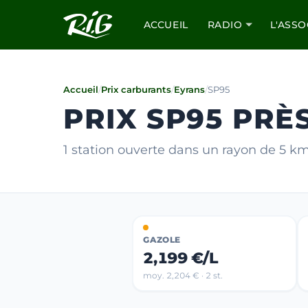
ACCUEIL
RADIO
L'ASSO
Accueil
/
Prix carburants
/
Eyrans
/
SP95
PRIX SP95 PRÈ
1 station ouverte dans un rayon de 5 k
GAZOLE
2,199 €/L
moy. 2,204 € · 2 st.