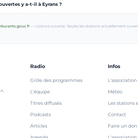
vertes y a-t-il à Eyrans ?
arburants.gouv.fr
— Licence ouverte. Seules les stations actuellement ouvert
Radio
Infos
Grille des programmes
L'association
+.
L'équipe
Météo
Titres diffusés
Les stations 
Podcasts
Contact
Articles
Faire un don
Agenda
L'association