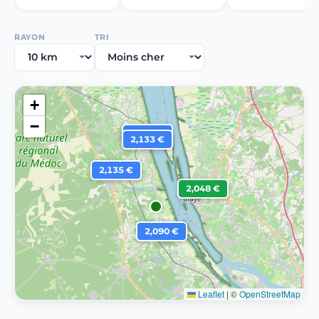
RAYON
TRI
+
−
2,119 €
2,133 €
2,135 €
2,048 €
2,090 €
Leaflet
|
©
OpenStreetMap