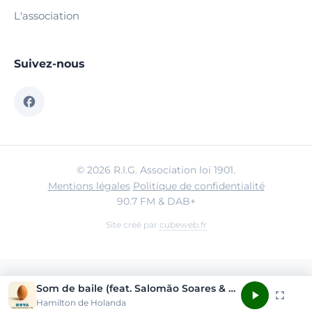
L'association
Suivez-nous
© 2026 R.I.G. Association loi 1901.
Mentions légales
·
Politique de confidentialité
90.7 FM & DAB+
Site créé par
cubeweb.fr
Som de baile (feat. Salomão Soares & Thiago 'Big' Rabello)
Hamilton de Holanda