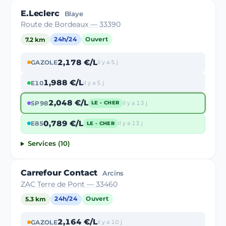
E.Leclerc
Blaye
Route de Bordeaux — 33390
7.2 km
24h/24
Ouvert
2,178 €/L
GAZOLE
il y a 5 j
1,988 €/L
E10
il y a 5 j
2,048 €/L
SP98
il y a 13 j
LE - CHER
0,789 €/L
E85
il y a 13 j
LE - CHER
Services (10)
Carrefour Contact
Arcins
ZAC Terre de Pont — 33460
5.3 km
24h/24
Ouvert
2,164 €/L
GAZOLE
il y a 10 j