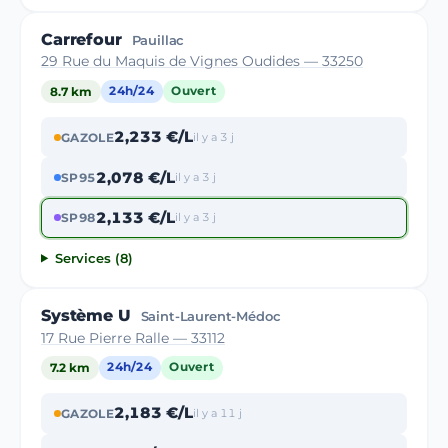
Carrefour
Pauillac
29 Rue du Maquis de Vignes Oudides — 33250
8.7 km
24h/24
Ouvert
2,233 €/L
GAZOLE
il y a 3 j
2,078 €/L
SP95
il y a 3 j
2,133 €/L
SP98
il y a 3 j
Services (8)
Système U
Saint-Laurent-Médoc
17 Rue Pierre Ralle — 33112
7.2 km
24h/24
Ouvert
2,183 €/L
GAZOLE
il y a 11 j