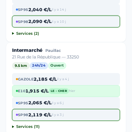
2,040 €/L
SP95
il y a 14 j
2,090 €/L
SP98
il y a 10 j
Services (2)
Intermarché
Pauillac
21 Rue de la République — 33250
9.5 km
24h/24
Ouvert
2,185 €/L
GAZOLE
il y a 4 j
1,915 €/L
E10
hier
LE - CHER
2,065 €/L
SP95
il y a 6 j
2,119 €/L
SP98
il y a 3 j
Services (11)