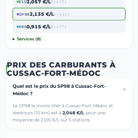
2,057 €/L
E10
il y a 12 j
2,135 €/L
SP98
il y a 12 j
0,915 €/L
E85
il y a 27 j
Services (8)
PRIX DES CARBURANTS À
CUSSAC-FORT-MÉDOC
Quel est le prix du SP98 à Cussac-Fort-
Médoc ?
Le SP98 le moins cher à Cussac-Fort-Médoc et
alentours (10 km) est à
2,048 €/L
, pour une
moyenne de 2,105 €/L sur 5 stations.