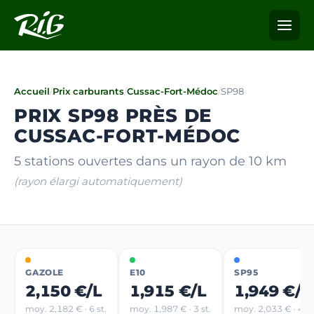
Accueil
/
Prix carburants
/
Cussac-Fort-Médoc
/
SP98
PRIX SP98 PRÈS DE
CUSSAC-FORT-MÉDOC
5 stations ouvertes dans un rayon de 10 km
(rayon élargi automatiquement)
GAZOLE
E10
SP95
2,150 €/L
1,915 €/L
1,949 €/L
moy. 2,182 € · 6 st.
moy. 1,987 € · 3 st.
moy. 2,033 € · 4 st