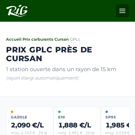
Accueil
/
Prix carburants
/
Cursan
/
GPLc
PRIX GPLC PRÈS DE
CURSAN
1 station ouverte dans un rayon de 15 km
(rayon élargi automatiquement)
GAZOLE
E10
SP95
2,090 €/L
1,888 €/L
1,985 €/
moy. 2,143 € · 25 st.
moy. 1,951 € · 20 st.
moy. 2,019 € · 8