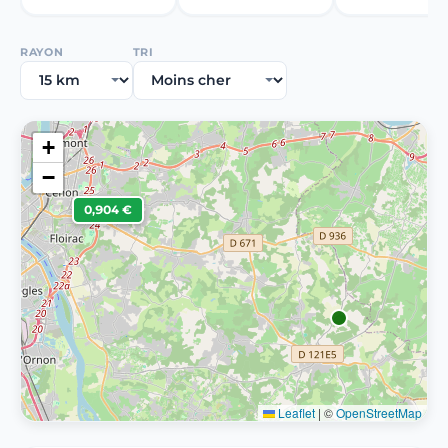
RAYON
TRI
+
−
0,904 €
Leaflet
|
©
OpenStreetMap