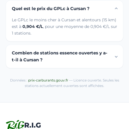
Quel est le prix du GPLc à Cursan ?
Le GPLc le moins cher à Cursan et alentours (15 km)
est à
0,904 €/L
, pour une moyenne de 0,904 €/L sur
1 stations.
Combien de stations essence ouvertes y a-
t-il à Cursan ?
Données :
prix-carburants.gouv.fr
— Licence ouverte. Seules les
stations actuellement ouvertes sont affichées.
R.I.G