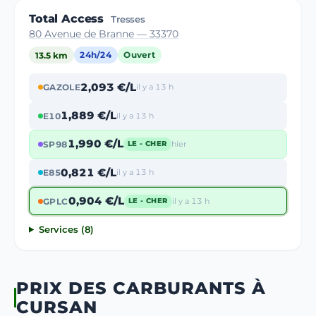
Total Access
Tresses
80 Avenue de Branne — 33370
13.5 km
24h/24
Ouvert
2,093 €/L
GAZOLE
il y a 13 h
1,889 €/L
E10
il y a 13 h
1,990 €/L
SP98
hier
LE - CHER
0,821 €/L
E85
il y a 13 h
0,904 €/L
GPLC
il y a 13 h
LE - CHER
Services (8)
PRIX DES CARBURANTS À
CURSAN