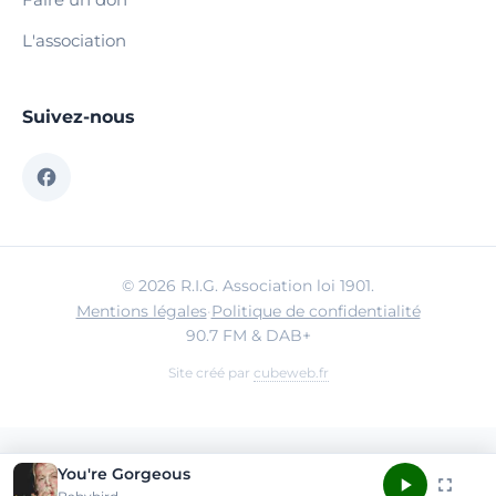
L'association
Suivez-nous
© 2026 R.I.G. Association loi 1901.
Mentions légales
·
Politique de confidentialité
90.7 FM & DAB+
Site créé par
cubeweb.fr
You're Gorgeous