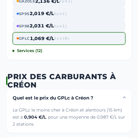
2,136 €/L
GAZOLE
il y a 2 j
2,019 €/L
SP95
il y a 2 j
2,031 €/L
SP98
il y a 2 j
1,069 €/L
GPLC
il y a 18 j
Services (12)
PRIX DES CARBURANTS À
CRÉON
Quel est le prix du GPLc à Créon ?
Le GPLc le moins cher à Créon et alentours (15 km)
est à
0,904 €/L
, pour une moyenne de 0,987 €/L sur
2 stations.