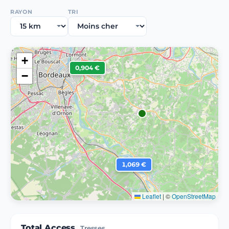
RAYON
TRI
+
0,904 €
−
1,069 €
Leaflet
|
©
OpenStreetMap
Total Access
Tresses