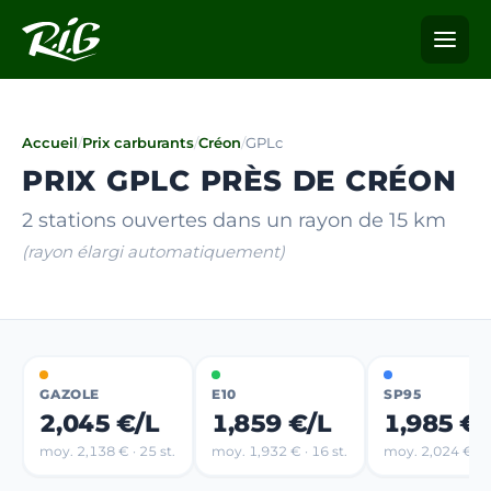
Accueil
/
Prix carburants
/
Créon
/
GPLc
PRIX GPLC PRÈS DE CRÉON
2 stations ouvertes dans un rayon de 15 km
(rayon élargi automatiquement)
GAZOLE
E10
SP95
2,045 €/L
1,859 €/L
1,985 €/
moy. 2,138 € · 25 st.
moy. 1,932 € · 16 st.
moy. 2,024 € · 1