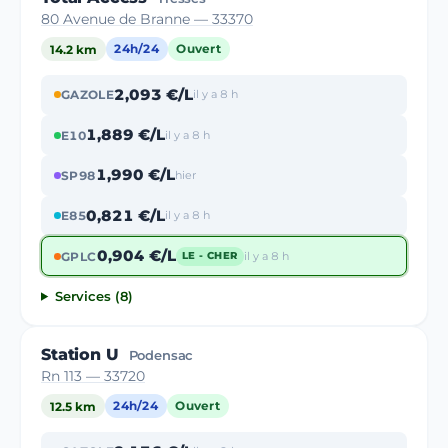
80 Avenue de Branne — 33370
14.2 km
24h/24
Ouvert
2,093 €/L
GAZOLE
il y a 8 h
1,889 €/L
E10
il y a 8 h
1,990 €/L
SP98
hier
0,821 €/L
E85
il y a 8 h
0,904 €/L
GPLC
il y a 8 h
LE - CHER
Services (8)
Station U
Podensac
Rn 113 — 33720
12.5 km
24h/24
Ouvert