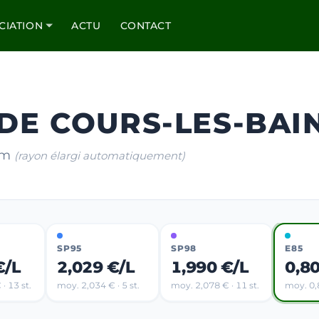
CIATION
ACTU
CONTACT
 DE COURS-LES-BAI
 km
(rayon élargi automatiquement)
SP95
SP98
E85
€/L
2,029 €/L
1,990 €/L
0,8
· 13 st.
moy. 2,034 € · 5 st.
moy. 2,078 € · 11 st.
moy. 0,8