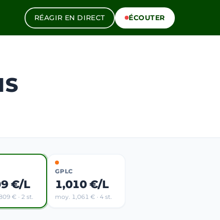
RÉAGIR EN DIRECT
ÉCOUTER
NS
GPLC
09 €/L
1,010 €/L
09 € · 2 st.
moy. 1,061 € · 4 st.