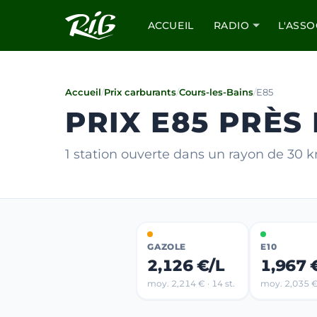
ACCUEIL
RADIO
L'ASSO
Accueil
/
Prix carburants
/
Cours-les-Bains
/
E85
PRIX E85 PRÈS
1 station ouverte dans un rayon de 30
GAZOLE
E10
2,126 €/L
1,967 
moy. 2,214 € · 14 st.
moy. 2,035 € 