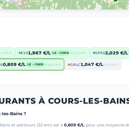
1,967 €/L
2,029 €/L
 y a 14 h
E10
il y a 14 h
SP95
LE - CHER
0,809 €/L
1,047 €/L
85
il y a 14 h
GPLC
il y a 14 h
LE - CHER
URANTS À COURS-LES-BAIN
s-les-Bains ?
Bains et alentours (30 km) est à
0,809 €/L
, pour une moyenne de 