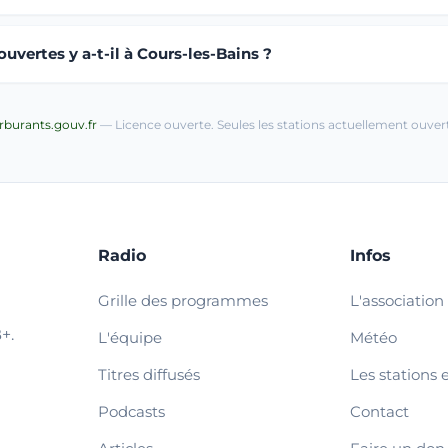
vertes y a-t-il à Cours-les-Bains ?
arburants.gouv.fr
— Licence ouverte. Seules les stations actuellement ouvert
Radio
Infos
Grille des programmes
L'association
+.
L'équipe
Météo
Titres diffusés
Les stations 
Podcasts
Contact