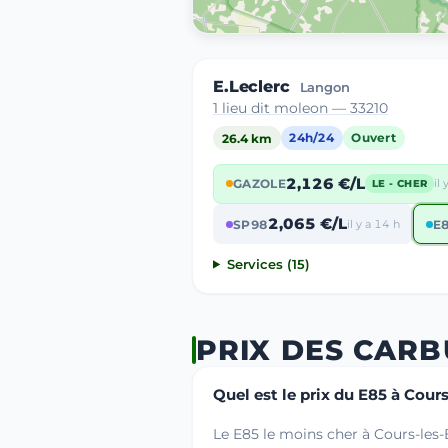
E.Leclerc
Langon
1 lieu dit moleon — 33210
26.4 km
24h/24
Ouvert
2,126 €/L
GAZOLE
il
LE - CHER
2,065 €/L
SP98
il y a 14 h
E
Services (15)
PRIX DES CARB
Quel est le prix du E85 à Cour
Le E85 le moins cher à Cours-les-