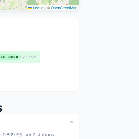
Leaflet
|
©
OpenStreetMap
il y a 14 h
LE - CHER
S
0,809 €/L sur 2 stations.