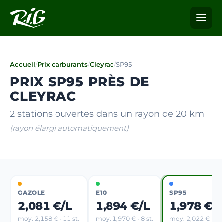
Accueil
/
Prix carburants
/
Cleyrac
/
SP95
PRIX SP95 PRÈS DE
CLEYRAC
2 stations ouvertes dans un rayon de 20 km
(rayon élargi automatiquement)
GAZOLE
E10
SP95
2,081 €/L
1,894 €/L
1,978 €/
moy. 2,158 € · 11 st.
moy. 1,970 € · 8 st.
moy. 2,022 € · 5 s