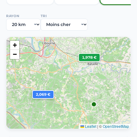
RAYON
TRI
+
−
1,978 €
2,069 €
Leaflet
|
©
OpenStreetMap