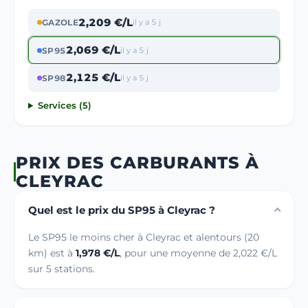
2,209 €/L
GAZOLE
il y a 5 j
2,069 €/L
SP95
il y a 5 j
2,125 €/L
SP98
il y a 5 j
Services (5)
PRIX DES CARBURANTS À
CLEYRAC
Quel est le prix du SP95 à Cleyrac ?
Le SP95 le moins cher à Cleyrac et alentours (20
km) est à
1,978 €/L
, pour une moyenne de 2,022 €/L
sur 5 stations.