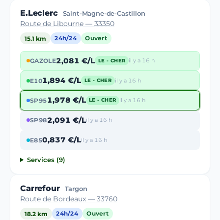
E.Leclerc
Saint-Magne-de-Castillon
Route de Libourne — 33350
15.1 km
24h/24
Ouvert
2,081 €/L
GAZOLE
il y a 16 h
LE - CHER
1,894 €/L
E10
il y a 16 h
LE - CHER
1,978 €/L
SP95
il y a 16 h
LE - CHER
2,091 €/L
SP98
il y a 16 h
0,837 €/L
E85
il y a 16 h
Services (9)
Carrefour
Targon
Route de Bordeaux — 33760
18.2 km
24h/24
Ouvert