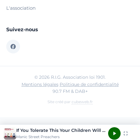
L'association
Suivez-nous
© 2026 R.I.G. Association loi 1901.
Mentions légales
·
Politique de confidentialité
90.7 FM & DAB+
Site créé par
cubeweb.fr
If You Tolerate This Your Children Will Be Next
Manic Street Preachers