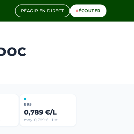
RÉAGIR EN DIRECT
ÉCOUTER
ÉDOC
E85
0,789 €/L
.
moy. 0,789 € · 1 st.