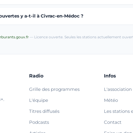
uvertes y a-t-il à Civrac-en-Médoc ?
arburants.gouv.fr
— Licence ouverte. Seules les stations actuellement ouvert
Radio
Infos
Grille des programmes
L'association
+.
L'équipe
Météo
Titres diffusés
Les stations 
Podcasts
Contact