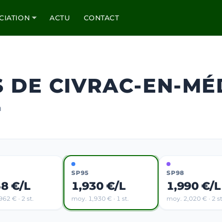
CIATION
ACTU
CONTACT
S DE CIVRAC-EN-M
m
SP95
SP98
58 €/L
1,930 €/L
1,990 €/L
62 € · 2 st.
moy. 1,930 € · 1 st.
moy. 2,020 € · 2 st