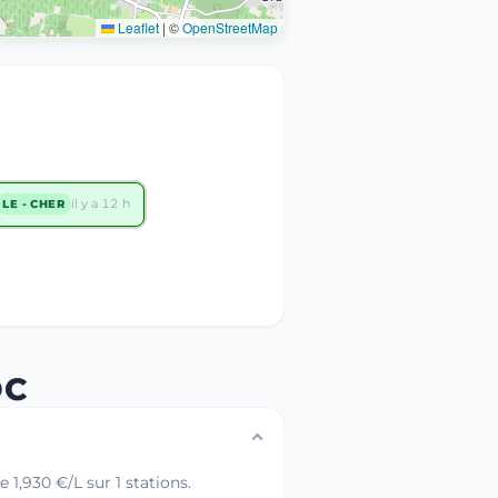
Leaflet
|
©
OpenStreetMap
il y a 12 h
LE - CHER
OC
1,930 €/L sur 1 stations.