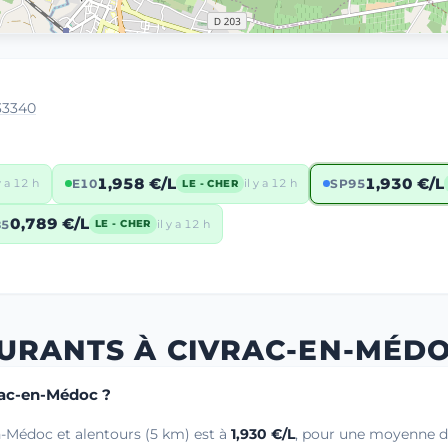
33340
1,958 €/L
1,930 €/L
 y a 12 h
E10
il y a 12 h
SP95
LE - CHER
0,789 €/L
85
il y a 12 h
LE - CHER
BURANTS À CIVRAC-EN-MÉD
vrac-en-Médoc ?
n-Médoc et alentours (5 km) est à
1,930 €/L
, pour une moyenne de 