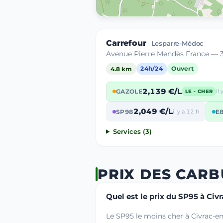
Carrefour
Lesparre-Médoc
Avenue Pierre Mendès France — 
4.8 km
24h/24
Ouvert
2,139 €/L
GAZOLE
il
LE - CHER
2,049 €/L
SP98
il y a 12 h
E
Services (3)
PRIX DES CAR
Quel est le prix du SP95 à Ci
Le SP95 le moins cher à Civrac-e