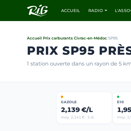
ACCUEIL
RADIO
L'ASSO
Accueil
/
Prix carburants
/
Civrac-en-Médoc
/
SP95
PRIX SP95 PRÈ
1 station ouverte dans un rayon de 5 k
GAZOLE
E10
2,139 €/L
1,9
moy. 2,141 € · 2 st.
moy. 1,9