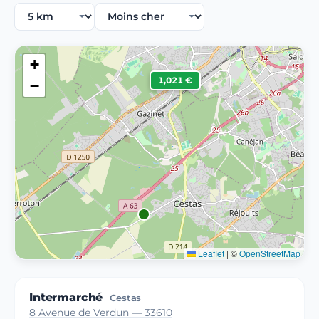
+
1,021 €
−
Leaflet
|
©
OpenStreetMap
Intermarché
Cestas
8 Avenue de Verdun — 33610