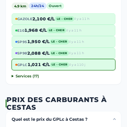
4.9 km
24h/24
Ouvert
2,100 €/L
GAZOLE
il y a 11 h
LE - CHER
1,968 €/L
E10
il y a 11 h
LE - CHER
1,950 €/L
SP95
il y a 11 h
LE - CHER
2,088 €/L
SP98
il y a 11 h
LE - CHER
1,021 €/L
GPLC
il y a 110 j
LE - CHER
Services (17)
PRIX DES CARBURANTS À
CESTAS
Quel est le prix du GPLc à Cestas ?