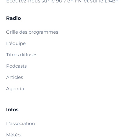
Écoutez-nous sur le 90.7 en FM et sur le DAB+.
Radio
Grille des programmes
L'équipe
Titres diffusés
Podcasts
Articles
Agenda
Infos
L'association
Météo