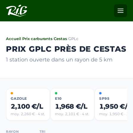
Accueil
/
Prix carburants
/
Cestas
/
GPLc
PRIX GPLC PRÈS DE CESTAS
1 station ouverte dans un rayon de 5 km
GAZOLE
E10
SP95
2,100 €/L
1,968 €/L
1,950 €/L
moy. 2,260 € · 4 st.
moy. 2,101 € · 4 st.
moy. 1,950 € · 1 st
RAYON
TRI