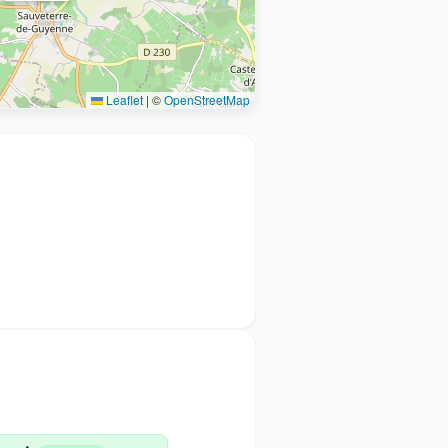
Leaflet
|
©
OpenStreetMap