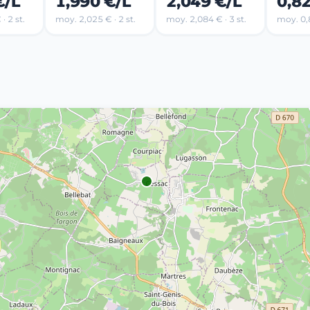
€/L
1,990 €/L
2,049 €/L
0,8
· 2 st.
moy. 2,025 € · 2 st.
moy. 2,084 € · 3 st.
moy. 0,8