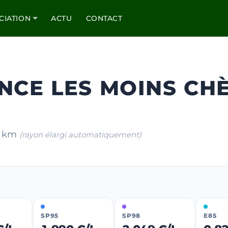
CIATION
ACTU
CONTACT
NCE LES MOINS CH
10 km
(rayon élargi automatiquement)
SP95
SP98
E85