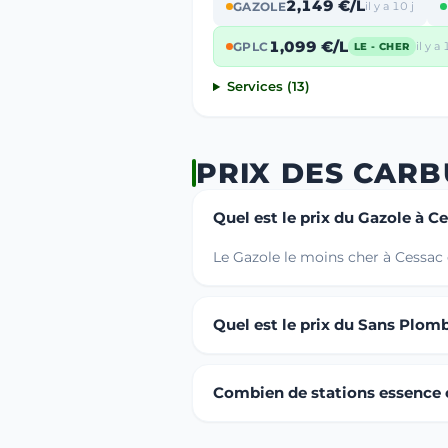
2,149 €/L
GAZOLE
il y a 10 j
1,099 €/L
GPLC
il y a 
LE - CHER
Services (13)
PRIX DES CARB
Quel est le prix du Gazole à C
Le Gazole le moins cher à Cessac 
Quel est le prix du Sans Plom
Combien de stations essence o