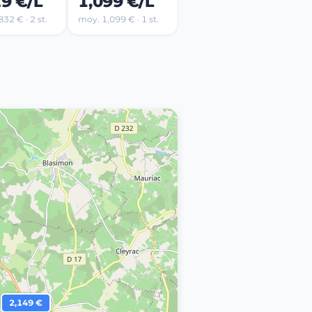
29 €/L
1,099 €/L
32 € · 2 st.
moy. 1,099 € · 1 st.
2,149 €