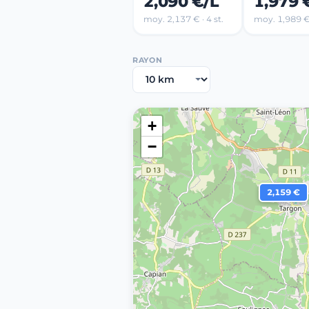
2,090 €/L
1,979 
moy. 2,137 € · 4 st.
moy. 1,989 € 
RAYON
+
−
2,159 €