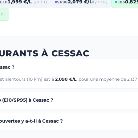
1,999 €/L
2,079 €/L
0,82
E10
il y a 10 j
SP98
il y a 10 j
E85
10 j
URANTS À CESSAC
essac ?
et alentours (10 km) est à
2,090 €/L
, pour une moyenne de 2,137 
b (E10/SP95) à Cessac ?
uvertes y a-t-il à Cessac ?