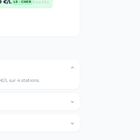
9 €/L
il y a 10 j
LE - CHER
€/L sur 4 stations.