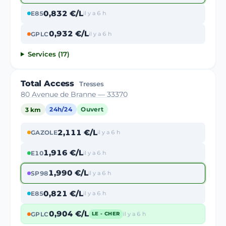
0,832 €/L
E85
il y a 6 h
0,932 €/L
GPLC
il y a 6 h
Services (17)
Total Access
Tresses
80 Avenue de Branne — 33370
3 km
24h/24
Ouvert
2,111 €/L
GAZOLE
il y a 6 h
1,916 €/L
E10
il y a 6 h
1,990 €/L
SP98
il y a 6 h
0,821 €/L
E85
il y a 6 h
0,904 €/L
GPLC
il y a 6 h
LE - CHER