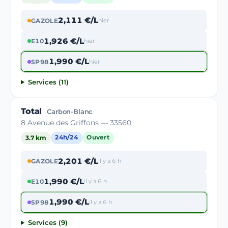
2,111 €/L
GAZOLE
hier
1,926 €/L
E10
hier
1,990 €/L
SP98
hier
Services (11)
Total
Carbon-Blanc
8 Avenue des Griffons — 33560
3.7 km
24h/24
Ouvert
2,201 €/L
GAZOLE
il y a 6 h
1,990 €/L
E10
il y a 6 h
1,990 €/L
SP98
il y a 6 h
Services (9)