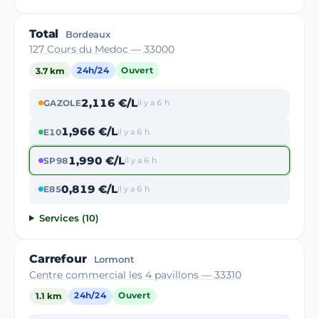
Total
Bordeaux
127 Cours du Medoc — 33000
3.7 km
24h/24
Ouvert
2,116 €/L
GAZOLE
il y a 6 h
1,966 €/L
E10
il y a 6 h
1,990 €/L
SP98
il y a 6 h
0,819 €/L
E85
il y a 6 h
Services (10)
Carrefour
Lormont
Centre commercial les 4 pavillons — 33310
1.1 km
24h/24
Ouvert