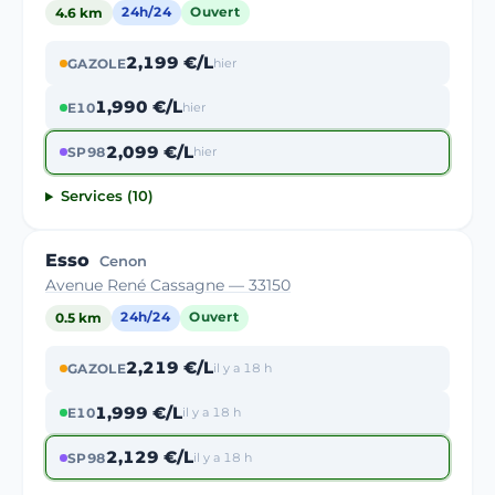
4.6 km
24h/24
Ouvert
2,199 €/L
GAZOLE
hier
1,990 €/L
E10
hier
2,099 €/L
SP98
hier
Services (10)
Esso
Cenon
Avenue René Cassagne — 33150
0.5 km
24h/24
Ouvert
2,219 €/L
GAZOLE
il y a 18 h
1,999 €/L
E10
il y a 18 h
2,129 €/L
SP98
il y a 18 h