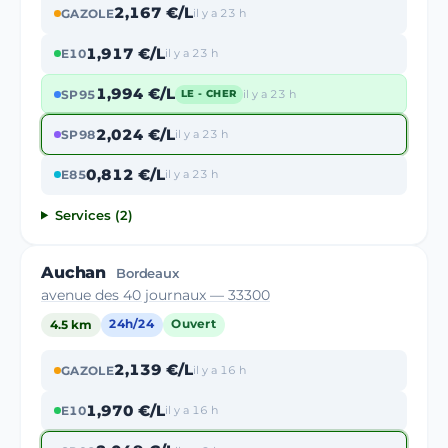
2,167 €/L
GAZOLE
il y a 23 h
1,917 €/L
E10
il y a 23 h
1,994 €/L
SP95
il y a 23 h
LE - CHER
2,024 €/L
SP98
il y a 23 h
0,812 €/L
E85
il y a 23 h
Services (2)
Auchan
Bordeaux
avenue des 40 journaux — 33300
4.5 km
24h/24
Ouvert
2,139 €/L
GAZOLE
il y a 16 h
1,970 €/L
E10
il y a 16 h