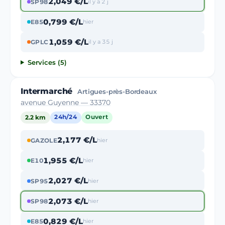
2,049 €/L
SP98
il y a 2 j
0,799 €/L
E85
hier
1,059 €/L
GPLC
il y a 35 j
Services (5)
Intermarché
Artigues-près-Bordeaux
avenue Guyenne — 33370
2.2 km
24h/24
Ouvert
2,177 €/L
GAZOLE
hier
1,955 €/L
E10
hier
2,027 €/L
SP95
hier
2,073 €/L
SP98
hier
0,829 €/L
E85
hier