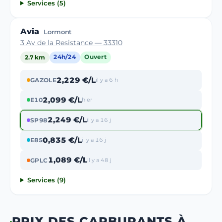
Services (5)
Avia
Lormont
3 Av de la Resistance — 33310
2.7 km
24h/24
Ouvert
2,229 €/L
GAZOLE
il y a 6 h
2,099 €/L
E10
hier
2,249 €/L
SP98
il y a 16 j
0,835 €/L
E85
il y a 16 j
1,089 €/L
GPLC
il y a 48 j
Services (9)
PRIX DES CARBURANTS À