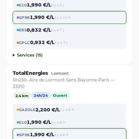
1,990 €/L
E10
il y a 3 j
1,990 €/L
SP98
il y a 14 h
0,832 €/L
E85
il y a 7 j
0,932 €/L
GPLC
il y a 7 j
Services (15)
TotalEnergies
Lormont
Rn230- Aire de Lormont Sens Bayonne-Paris —
33310
2.4 km
24h/24
Ouvert
2,200 €/L
GAZOLE
il y a 6 h
1,990 €/L
E10
il y a 6 h
1,990 €/L
SP98
il y a 6 h