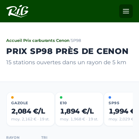
Accueil
/
Prix carburants
/
Cenon
/
SP98
PRIX SP98 PRÈS DE CENON
15 stations ouvertes dans un rayon de 5 km
GAZOLE
E10
SP95
2,084 €/L
1,894 €/L
1,994 €/
moy. 2,162 € · 19 st.
moy. 1,968 € · 19 st.
moy. 2,029 € · 4
RAYON
TRI