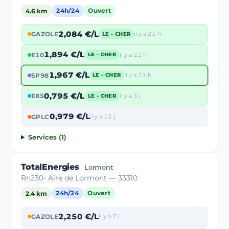
4.6 km
24h/24
Ouvert
2,084 €/L
GAZOLE
il y a 21 h
LE - CHER
1,894 €/L
E10
il y a 21 h
LE - CHER
1,967 €/L
SP98
il y a 21 h
LE - CHER
0,795 €/L
E85
il y a 3 j
LE - CHER
0,979 €/L
GPLC
il y a 13 j
Services (1)
TotalEnergies
Lormont
Rn230- Aire de Lormont — 33310
2.4 km
24h/24
Ouvert
2,250 €/L
GAZOLE
il y a 7 j