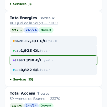
Services (8)
TotalEnergies
Bordeaux
116 Quai de la Souys — 33100
3.2 km
24h/24
Ouvert
2,101 €/L
GAZOLE
il y a 6 h
1,923 €/L
E10
il y a 6 h
1,990 €/L
SP98
il y a 6 h
0,822 €/L
E85
il y a 6 h
Services (10)
Total Access
Tresses
59 Avenue de Branne — 33370
3.5 km
24h/24
Ouvert