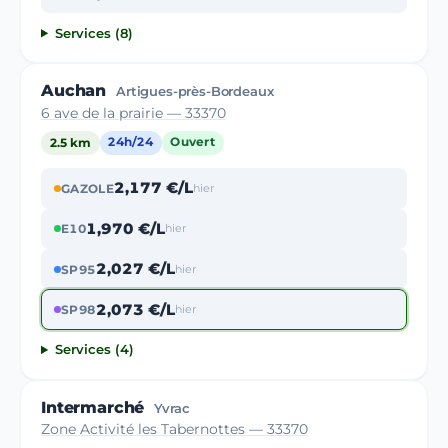
Services (8)
Auchan
Artigues-près-Bordeaux
6 ave de la prairie — 33370
2.5 km
24h/24
Ouvert
2,177 €/L
GAZOLE
hier
1,970 €/L
E10
hier
2,027 €/L
SP95
hier
2,073 €/L
SP98
hier
Services (4)
Intermarché
Yvrac
Zone Activité les Tabernottes — 33370