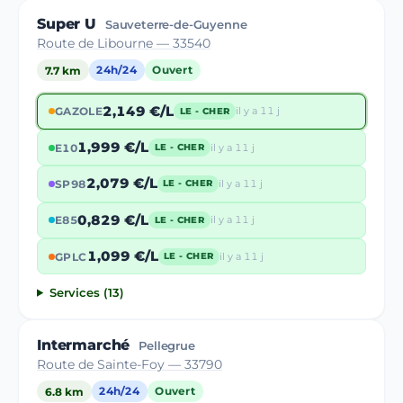
Super U
Sauveterre-de-Guyenne
Route de Libourne — 33540
7.7 km
24h/24
Ouvert
2,149 €/L
GAZOLE
il y a 11 j
LE - CHER
1,999 €/L
E10
il y a 11 j
LE - CHER
2,079 €/L
SP98
il y a 11 j
LE - CHER
0,829 €/L
E85
il y a 11 j
LE - CHER
1,099 €/L
GPLC
il y a 11 j
LE - CHER
Services (13)
Intermarché
Pellegrue
Route de Sainte-Foy — 33790
6.8 km
24h/24
Ouvert