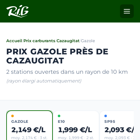
Accueil
/
Prix carburants
/
Cazaugitat
/
Gazole
PRIX GAZOLE PRÈS DE
CAZAUGITAT
2 stations ouvertes dans un rayon de 10 km
(rayon élargi automatiquement)
GAZOLE
E10
SP95
2,149 €/L
1,999 €/L
2,093 €/L
moy. 2,174 € · 3 st.
moy. 1,999 € · 2 st.
moy. 2,093 € · 1 st