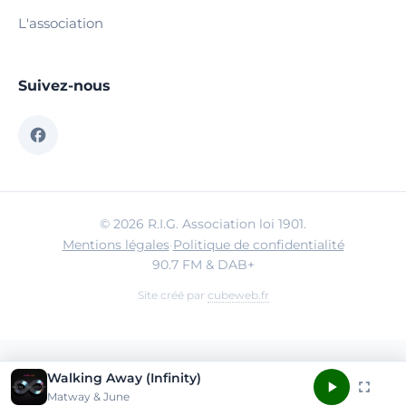
L'association
Suivez-nous
© 2026 R.I.G. Association loi 1901.
Mentions légales
·
Politique de confidentialité
90.7 FM & DAB+
Site créé par
cubeweb.fr
Walking Away (Infinity)
Matway & June