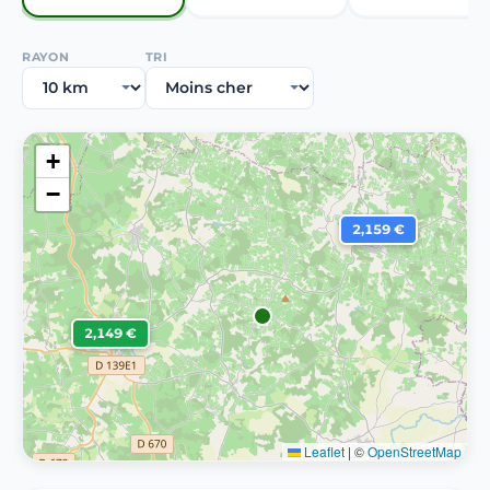
RAYON
TRI
+
−
2,159 €
2,149 €
Leaflet
|
©
OpenStreetMap