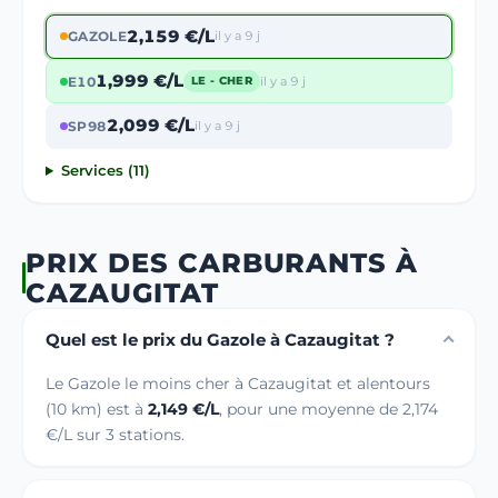
2,159 €/L
GAZOLE
il y a 9 j
1,999 €/L
E10
il y a 9 j
LE - CHER
2,099 €/L
SP98
il y a 9 j
Services (11)
PRIX DES CARBURANTS À
CAZAUGITAT
Quel est le prix du Gazole à Cazaugitat ?
Le Gazole le moins cher à Cazaugitat et alentours
(10 km) est à
2,149 €/L
, pour une moyenne de 2,174
€/L sur 3 stations.