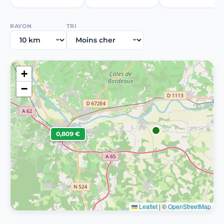
RAYON
TRI
+
−
0,809 €
Leaflet
|
©
OpenStreetMap