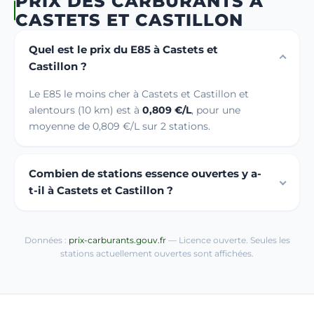
PRIX DES CARBURANTS À
CASTETS ET CASTILLON
Quel est le prix du E85 à Castets et
Castillon ?
Le E85 le moins cher à Castets et Castillon et
alentours (10 km) est à
0,809 €/L
, pour une
moyenne de 0,809 €/L sur 2 stations.
Combien de stations essence ouvertes y a-
t-il à Castets et Castillon ?
Données :
prix-carburants.gouv.fr
— Licence ouverte. Seules les
stations actuellement ouvertes sont affichées.