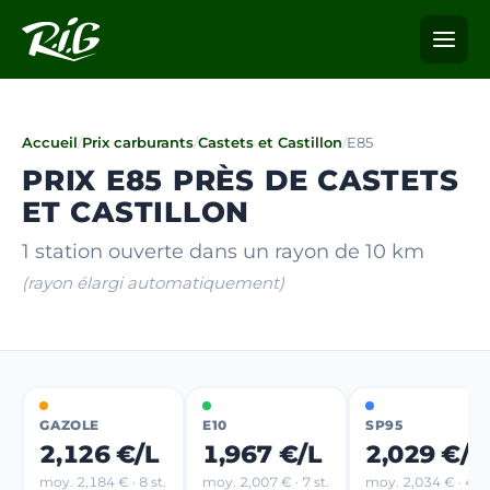
Accueil
/
Prix carburants
/
Castets et Castillon
/
E85
PRIX E85 PRÈS DE CASTETS
ET CASTILLON
1 station ouverte dans un rayon de 10 km
(rayon élargi automatiquement)
GAZOLE
E10
SP95
2,126 €/L
1,967 €/L
2,029 €/L
moy. 2,184 € · 8 st.
moy. 2,007 € · 7 st.
moy. 2,034 € · 4 st