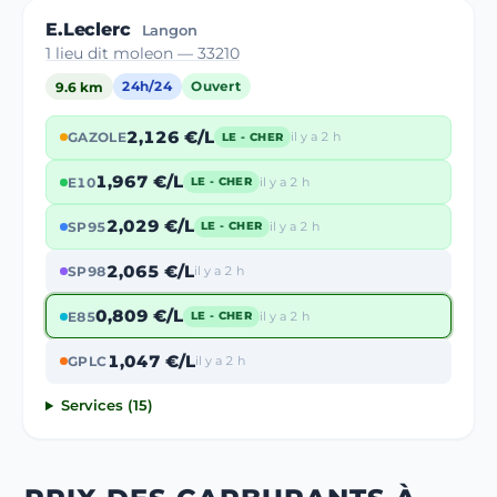
E.Leclerc
Langon
1 lieu dit moleon — 33210
9.6 km
24h/24
Ouvert
2,126 €/L
GAZOLE
il y a 2 h
LE - CHER
1,967 €/L
E10
il y a 2 h
LE - CHER
2,029 €/L
SP95
il y a 2 h
LE - CHER
2,065 €/L
SP98
il y a 2 h
0,809 €/L
E85
il y a 2 h
LE - CHER
1,047 €/L
GPLC
il y a 2 h
Services (15)