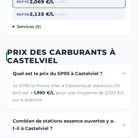
2,069 €/L
SP95
il y a 5 j
2,125 €/L
SP98
il y a 5 j
Services (5)
PRIX DES CARBURANTS À
CASTELVIEL
Quel est le prix du SP95 à Castelviel ?
Le SP95 le moins cher à Castelviel et alentours (15
km) est à
1,990 €/L
, pour une moyenne de 2,023 €/L
sur 6 stations.
Combien de stations essence ouvertes y a-
t-il à Castelviel ?