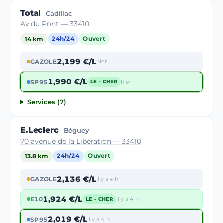
Total
Cadillac
Av.du Pont — 33410
14 km
24h/24
Ouvert
2,199 €/L
GAZOLE
hier
1,990 €/L
SP95
hier
LE - CHER
Services (7)
E.Leclerc
Béguey
70 avenue de la Libération — 33410
13.8 km
24h/24
Ouvert
2,136 €/L
GAZOLE
il y a 4 h
1,924 €/L
E10
il y a 4 h
LE - CHER
2,019 €/L
SP95
il y a 4 h