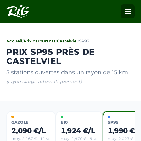
Accueil
/
Prix carburants
/
Castelviel
/
SP95
PRIX SP95 PRÈS DE
CASTELVIEL
5 stations ouvertes dans un rayon de 15 km
(rayon élargi automatiquement)
GAZOLE
E10
SP95
2,090 €/L
1,924 €/L
1,990 €/
moy. 2,167 € · 11 st.
moy. 1,970 € · 6 st.
moy. 2,023 € · 6 s