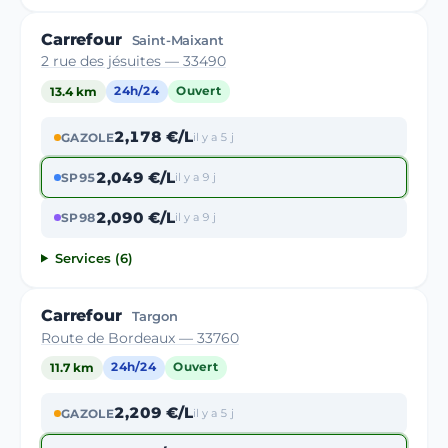
Carrefour
Saint-Maixant
2 rue des jésuites — 33490
13.4 km
24h/24
Ouvert
2,178 €/L
GAZOLE
il y a 5 j
2,049 €/L
SP95
il y a 9 j
2,090 €/L
SP98
il y a 9 j
Services (6)
Carrefour
Targon
Route de Bordeaux — 33760
11.7 km
24h/24
Ouvert
2,209 €/L
GAZOLE
il y a 5 j