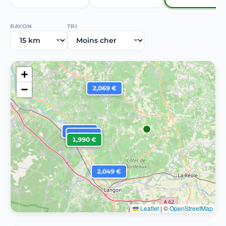
RAYON
TRI
+
−
2,069 €
2,019 €
2,019 €
1,990 €
2,049 €
Leaflet
|
©
OpenStreetMap