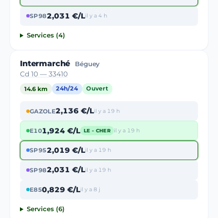
2,031 €/L
SP98
il y a 4 h
Services (4)
Intermarché
Béguey
Cd 10 — 33410
14.6 km
24h/24
Ouvert
2,136 €/L
GAZOLE
il y a 19 h
1,924 €/L
E10
il y a 19 h
LE - CHER
2,019 €/L
SP95
il y a 19 h
2,031 €/L
SP98
il y a 19 h
0,829 €/L
E85
il y a 8 j
Services (6)