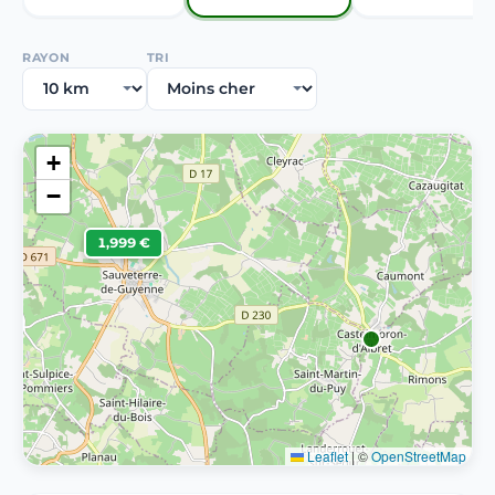
RAYON
TRI
+
−
1,999 €
Leaflet
|
©
OpenStreetMap