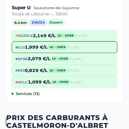
Super U
Sauveterre-de-Guyenne
Route de Libourne — 33540
6.4 km
24h/24
Ouvert
2,149 €/L
GAZOLE
il y a 9 j
LE - CHER
1,999 €/L
E10
il y a 9 j
LE - CHER
2,079 €/L
SP98
il y a 9 j
LE - CHER
0,829 €/L
E85
il y a 9 j
LE - CHER
1,099 €/L
GPLC
il y a 9 j
LE - CHER
Services (13)
PRIX DES CARBURANTS À
CASTELMORON-D'ALBRET