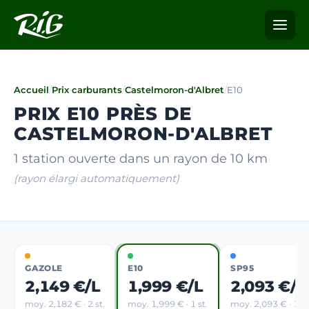
Accueil
/
Prix carburants
/
Castelmoron-d'Albret
/
E10
PRIX E10 PRÈS DE
CASTELMORON-D'ALBRET
1 station ouverte dans un rayon de 10 km
(rayon élargi automatiquement)
GAZOLE
E10
SP95
2,149 €/L
1,999 €/L
2,093 €/L
moy. 2,182 € · 2 st.
moy. 1,999 € · 1 st.
moy. 2,093 € · 1 st