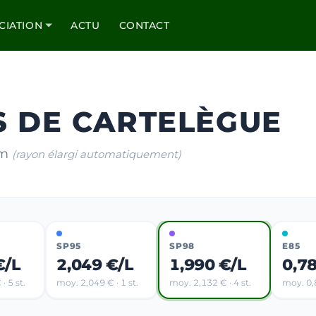
CIATION
ACTU
CONTACT
S DE CARTELÈGUE
km
(rayon élargi automatiquement)
SP95
SP98
E85
€/L
2,049 €/L
1,990 €/L
0,7
· 5 st.
moy. 2,049 € · 1 st.
moy. 2,132 € · 4 st.
moy. 0,8