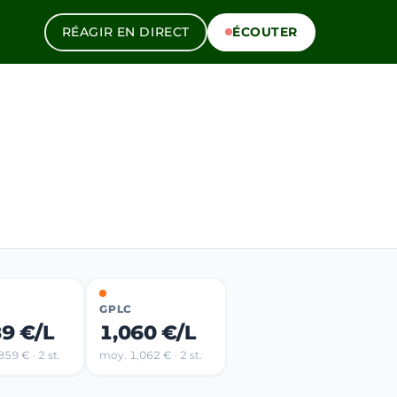
RÉAGIR EN DIRECT
ÉCOUTER
GPLC
89 €/L
1,060 €/L
59 € · 2 st.
moy. 1,062 € · 2 st.