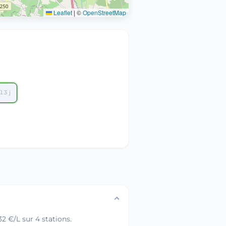
Leaflet
|
©
OpenStreetMap
 13 j
2 €/L sur 4 stations.