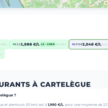
1,988 €/L
2,048 €/L
y a 5 j
E10
il y a 5 j
SP98
il y a
LE - CHER
 j
BURANTS À CARTELÈGUE
telègue ?
e et alentours (10 km) est à
1,990 €/L
, pour une moyenne de 2,13