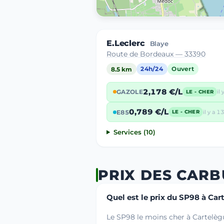
E.Leclerc
Blaye
Route de Bordeaux — 33390
8.5 km
24h/24
Ouvert
2,178 €/L
GAZOLE
il 
LE - CHER
0,789 €/L
E85
il y a 13
LE - CHER
Services (10)
PRIX DES CAR
Quel est le prix du SP98 à Car
Le SP98 le moins cher à Cartelègu