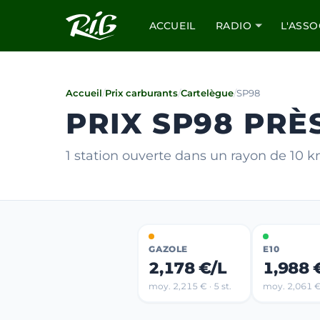
ACCUEIL
RADIO
L'ASSO
Accueil
/
Prix carburants
/
Cartelègue
/
SP98
PRIX SP98 PRÈ
1 station ouverte dans un rayon de 10 
GAZOLE
E10
2,178 €/L
1,988 
moy. 2,215 € · 5 st.
moy. 2,061 € 