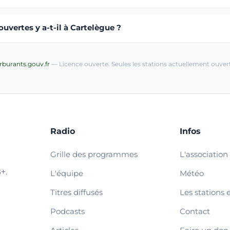
uvertes y a-t-il à Cartelègue ?
arburants.gouv.fr
— Licence ouverte. Seules les stations actuellement ouvert
Radio
Infos
Grille des programmes
L'association
+.
L'équipe
Météo
Titres diffusés
Les stations 
Podcasts
Contact