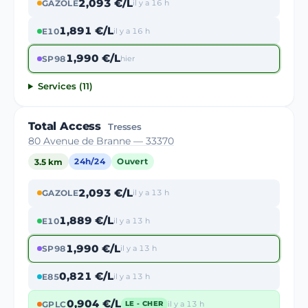
2,093 €/L
GAZOLE
il y a 16 h
1,891 €/L
E10
il y a 16 h
1,990 €/L
SP98
hier
Services (11)
Total Access
Tresses
80 Avenue de Branne — 33370
3.5 km
24h/24
Ouvert
2,093 €/L
GAZOLE
il y a 13 h
1,889 €/L
E10
il y a 13 h
1,990 €/L
SP98
il y a 13 h
0,821 €/L
E85
il y a 13 h
0,904 €/L
GPLC
il y a 13 h
LE - CHER