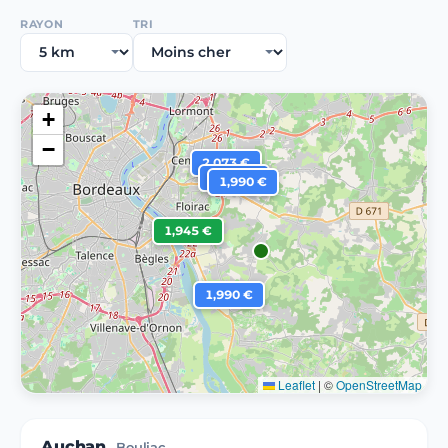
RAYON
TRI
+
−
2,073 €
1,990 €
1,990 €
1,945 €
1,990 €
Leaflet
|
©
OpenStreetMap
Auchan
Bouliac