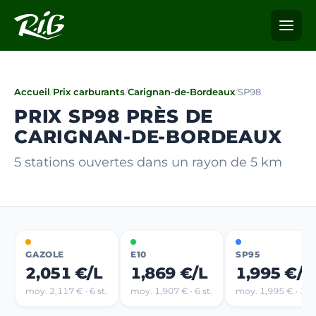
Accueil
/
Prix carburants
/
Carignan-de-Bordeaux
/
SP98
PRIX SP98 PRÈS DE
CARIGNAN-DE-BORDEAUX
5 stations ouvertes dans un rayon de 5 km
GAZOLE
E10
SP95
2,051 €/L
1,869 €/L
1,995 €/L
moy. 2,117 € · 6 st.
moy. 1,907 € · 6 st.
moy. 1,995 € · 1 st