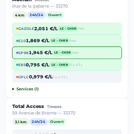
Rue de la gabarre — 33270
4 km
24h/24
Ouvert
2,051 €/L
GAZOLE
hier
LE - CHER
1,869 €/L
E10
hier
LE - CHER
1,945 €/L
SP98
hier
LE - CHER
0,795 €/L
E85
il y a 5 j
LE - CHER
0,979 €/L
GPLC
il y a 15 j
Services (1)
Total Access
Tresses
59 Avenue de Branne — 33370
3.1 km
24h/24
Ouvert