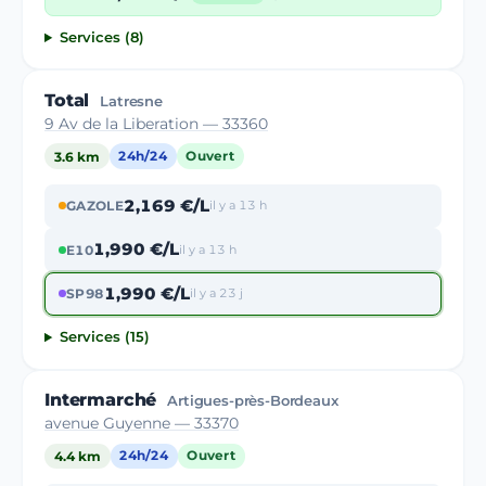
Services (8)
Total
Latresne
9 Av de la Liberation — 33360
3.6 km
24h/24
Ouvert
2,169 €/L
GAZOLE
il y a 13 h
1,990 €/L
E10
il y a 13 h
1,990 €/L
SP98
il y a 23 j
Services (15)
Intermarché
Artigues-près-Bordeaux
avenue Guyenne — 33370
4.4 km
24h/24
Ouvert