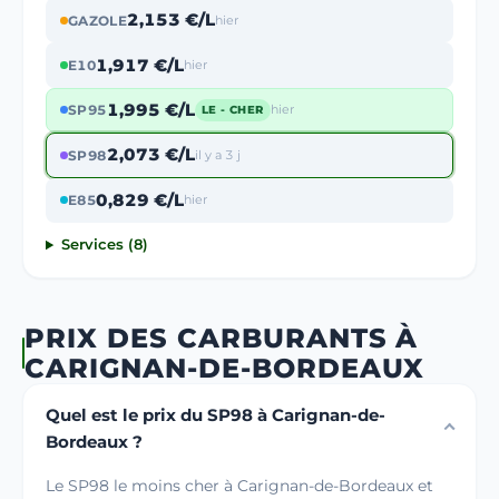
2,153 €/L
GAZOLE
hier
1,917 €/L
E10
hier
1,995 €/L
SP95
hier
LE - CHER
2,073 €/L
SP98
il y a 3 j
0,829 €/L
E85
hier
Services (8)
PRIX DES CARBURANTS À
CARIGNAN-DE-BORDEAUX
Quel est le prix du SP98 à Carignan-de-
Bordeaux ?
Le SP98 le moins cher à Carignan-de-Bordeaux et