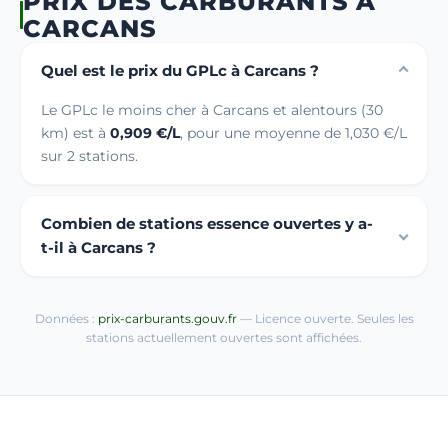
PRIX DES CARBURANTS À
CARCANS
Quel est le prix du GPLc à Carcans ?
Le GPLc le moins cher à Carcans et alentours (30
km) est à
0,909 €/L
, pour une moyenne de 1,030 €/L
sur 2 stations.
Combien de stations essence ouvertes y a-
t-il à Carcans ?
Données :
prix-carburants.gouv.fr
— Licence ouverte. Seules les
stations actuellement ouvertes sont affichées.