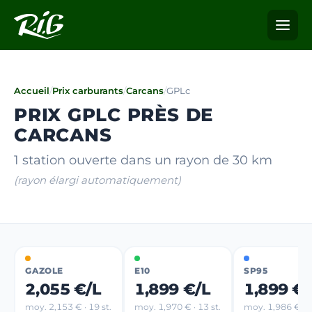
Accueil
/
Prix carburants
/
Carcans
/
GPLc
PRIX GPLC PRÈS DE
CARCANS
1 station ouverte dans un rayon de 30 km
(rayon élargi automatiquement)
GAZOLE
E10
SP95
2,055 €/L
1,899 €/L
1,899 €/
moy. 2,153 € · 19 st.
moy. 1,970 € · 13 st.
moy. 1,986 € · 1