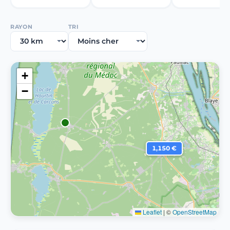
RAYON
TRI
+
−
1,150 €
Leaflet
|
©
OpenStreetMap