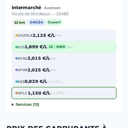
Intermarché
Avensan
Route de Bordeaux — 33480
22 km
24h/24
Ouvert
2,125 €/L
GAZOLE
hier
1,899 €/L
E10
hier
LE - CHER
2,015 €/L
SP95
hier
2,025 €/L
SP98
hier
0,829 €/L
E85
il y a 10 j
1,150 €/L
GPLC
il y a 36 j
Services (13)