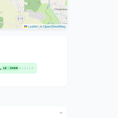
Leaflet
|
©
OpenStreetMap
L
il y a 11 h
LE - CHER