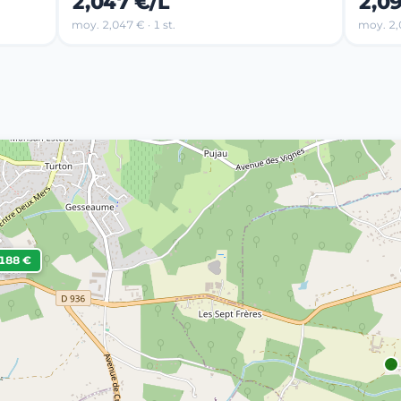
2,047 €/L
2,0
moy. 2,047 € · 1 st.
moy. 2,0
,188 €