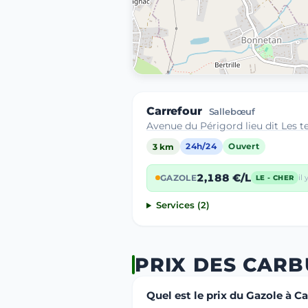
Carrefour
Sallebœuf
Avenue du Périgord lieu dit Les 
3 km
24h/24
Ouvert
2,188 €/L
GAZOLE
il
LE - CHER
Services (2)
PRIX DES CAR
Quel est le prix du Gazole à C