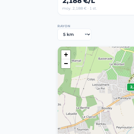
2,188 €/L
moy. 2,188 € · 1 st.
RAYON
+
−
2