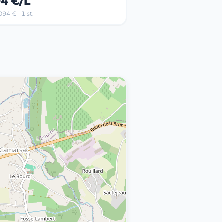
94 €/L
94 € · 1 st.