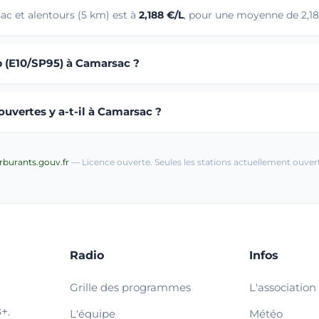
ac et alentours (5 km) est à
2,188 €/L
, pour une moyenne de 2,188
b (E10/SP95) à Camarsac ?
uvertes y a-t-il à Camarsac ?
arburants.gouv.fr
— Licence ouverte. Seules les stations actuellement ouvert
Radio
Infos
Grille des programmes
L'association
+.
L'équipe
Météo