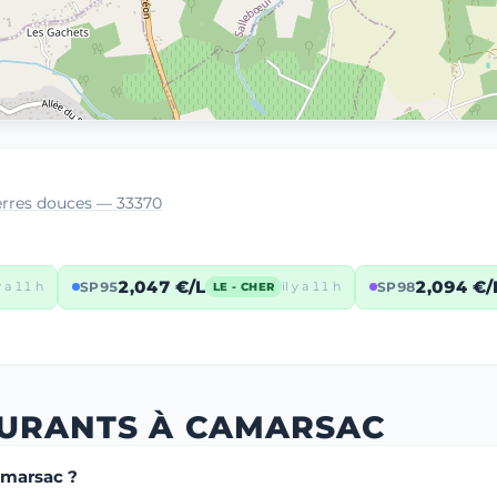
terres douces — 33370
2,047 €/L
2,094 €/
 y a 11 h
SP95
il y a 11 h
SP98
LE - CHER
BURANTS À CAMARSAC
amarsac ?