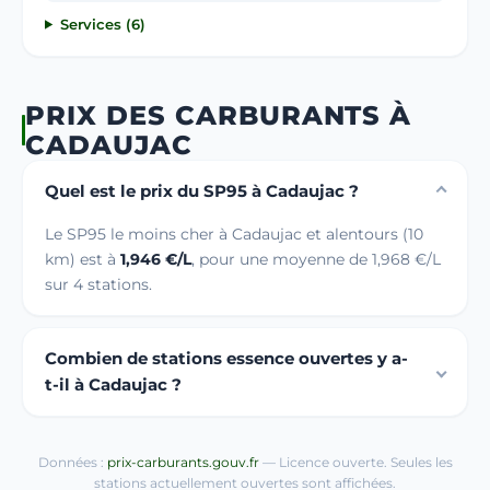
Services (6)
PRIX DES CARBURANTS À
CADAUJAC
Quel est le prix du SP95 à Cadaujac ?
Le SP95 le moins cher à Cadaujac et alentours (10
km) est à
1,946 €/L
, pour une moyenne de 1,968 €/L
sur 4 stations.
Combien de stations essence ouvertes y a-
t-il à Cadaujac ?
Données :
prix-carburants.gouv.fr
— Licence ouverte. Seules les
stations actuellement ouvertes sont affichées.