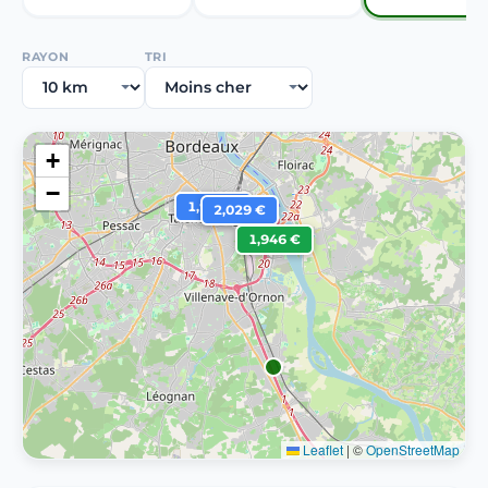
RAYON
TRI
+
−
1,949 €
2,029 €
1,946 €
Leaflet
|
©
OpenStreetMap