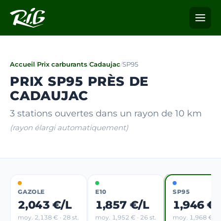
Accueil
/
Prix carburants
/
Cadaujac
/
SP95
PRIX SP95 PRÈS DE
CADAUJAC
3 stations ouvertes dans un rayon de 10 km
(rayon élargi automatiquement)
GAZOLE
E10
SP95
2,043 €/L
1,857 €/L
1,946 €/
moy. 2,138 € · 28 st.
moy. 1,952 € · 26 st.
moy. 1,968 € · 4