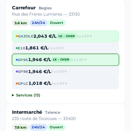
Carrefour
Begles
Rue des Freres Lumieres — 33130
5.6 km
24h/24
Ouvert
2,043 €/L
GAZOLE
il y a 20 h
LE - CHER
1,861 €/L
E10
il y a 20 h
1,946 €/L
SP95
il y a 20 h
LE - CHER
1,946 €/L
SP98
il y a 20 h
1,018 €/L
GPLC
il y a 20 h
Services (13)
Intermarché
Talence
235 route de Toulouse — 33400
7.8 km
24h/24
Ouvert