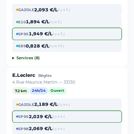
2,093 €/L
GAZOLE
il y a 3 j
1,894 €/L
E10
il y a 3 j
1,949 €/L
SP95
il y a 3 j
0,828 €/L
E85
il y a 10 j
Services (8)
E.Leclerc
Bègles
4 Rue Maurice Martin — 33130
7.2 km
24h/24
Ouvert
2,189 €/L
GAZOLE
il y a 4 j
2,029 €/L
SP95
il y a 4 j
2,069 €/L
SP98
il y a 4 j