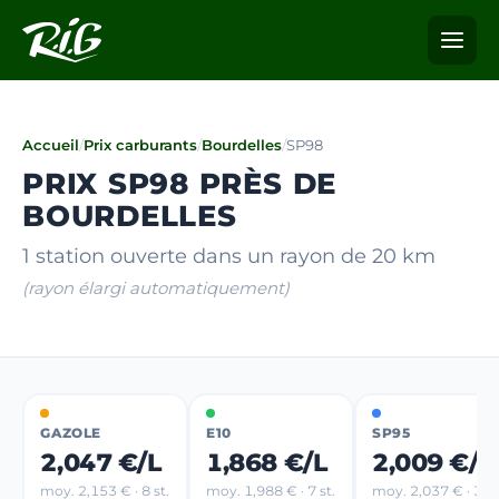
Accueil
/
Prix carburants
/
Bourdelles
/
SP98
PRIX SP98 PRÈS DE
BOURDELLES
1 station ouverte dans un rayon de 20 km
(rayon élargi automatiquement)
GAZOLE
E10
SP95
2,047 €/L
1,868 €/L
2,009 €/L
moy. 2,153 € · 8 st.
moy. 1,988 € · 7 st.
moy. 2,037 € · 3 st