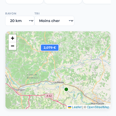
RAYON
TRI
+
−
2,079 €
Leaflet
|
©
OpenStreetMap