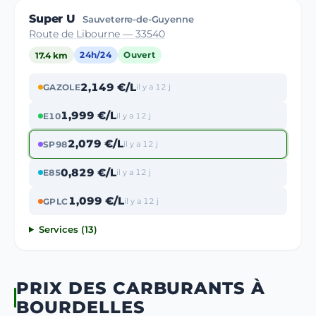
Super U
Sauveterre-de-Guyenne
Route de Libourne — 33540
17.4 km
24h/24
Ouvert
2,149 €/L
GAZOLE
il y a 12 j
1,999 €/L
E10
il y a 12 j
2,079 €/L
SP98
il y a 12 j
0,829 €/L
E85
il y a 12 j
1,099 €/L
GPLC
il y a 12 j
Services (13)
PRIX DES CARBURANTS À
BOURDELLES