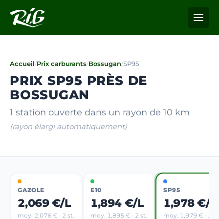
Accueil
/
Prix carburants
/
Bossugan
/
SP95
PRIX SP95 PRÈS DE
BOSSUGAN
1 station ouverte dans un rayon de 10 km
(rayon élargi automatiquement)
GAZOLE
E10
SP95
2,069 €/L
1,894 €/L
1,978 €/L
moy. 2,076 € · 2 st.
moy. 1,895 € · 2 st.
moy. 1,979 € · 2 st