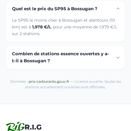
Quel est le prix du SP95 à Bossugan ?
Le SP95 le moins cher à Bossugan et alentours (10
km) est à
1,978 €/L
, pour une moyenne de 1,979 €/L
sur 2 stations.
Combien de stations essence ouvertes y a-
t-il à Bossugan ?
Données :
prix-carburants.gouv.fr
— Licence ouverte. Seules les
stations actuellement ouvertes sont affichées.
R.I.G