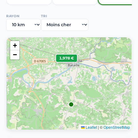
RAYON
TRI
+
−
1,978 €
Leaflet
|
©
OpenStreetMap