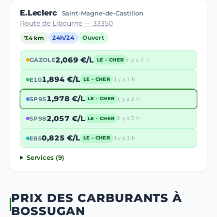
E.Leclerc
Saint-Magne-de-Castillon
Route de Libourne — 33350
7.4 km
24h/24
Ouvert
2,069 €/L
GAZOLE
il y a 3 h
LE - CHER
1,894 €/L
E10
il y a 3 h
LE - CHER
1,978 €/L
SP95
il y a 3 h
LE - CHER
2,057 €/L
SP98
il y a 3 h
LE - CHER
0,825 €/L
E85
il y a 3 h
LE - CHER
Services (9)
PRIX DES CARBURANTS À
BOSSUGAN