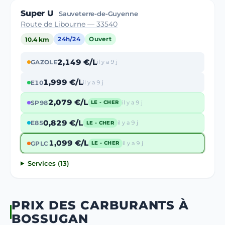
Super U
Sauveterre-de-Guyenne
Route de Libourne — 33540
10.4 km
24h/24
Ouvert
2,149 €/L
GAZOLE
il y a 9 j
1,999 €/L
E10
il y a 9 j
2,079 €/L
SP98
il y a 9 j
LE - CHER
0,829 €/L
E85
il y a 9 j
LE - CHER
1,099 €/L
GPLC
il y a 9 j
LE - CHER
Services (13)
PRIX DES CARBURANTS À
BOSSUGAN