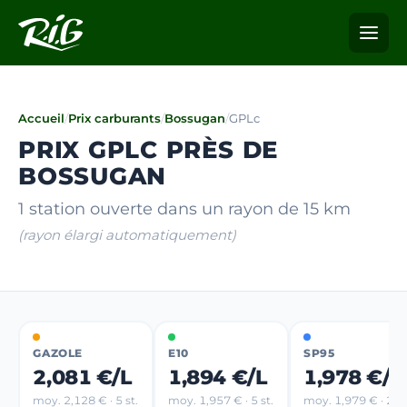
Accueil
/
Prix carburants
/
Bossugan
/
GPLc
PRIX GPLC PRÈS DE
BOSSUGAN
1 station ouverte dans un rayon de 15 km
(rayon élargi automatiquement)
GAZOLE
E10
SP95
2,081 €/L
1,894 €/L
1,978 €/L
moy. 2,128 € · 5 st.
moy. 1,957 € · 5 st.
moy. 1,979 € · 2 st