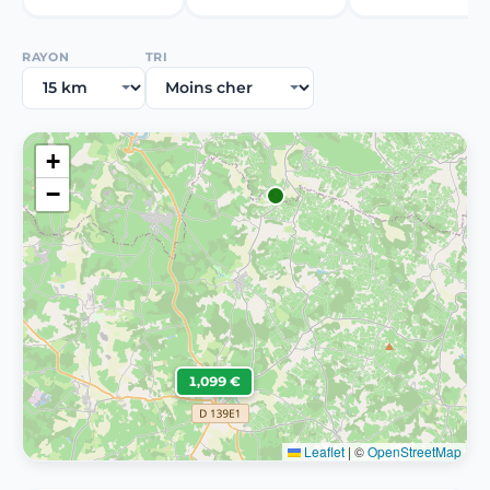
RAYON
TRI
+
−
1,099 €
Leaflet
|
©
OpenStreetMap