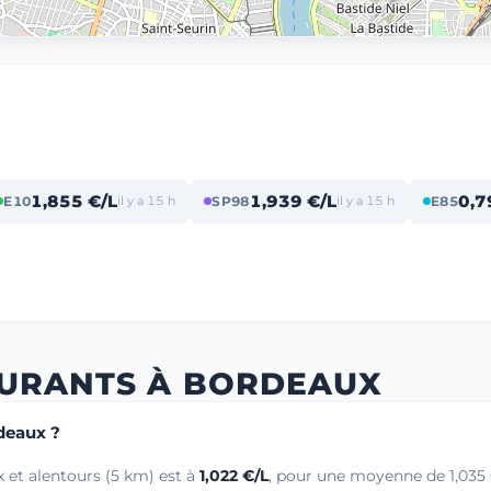
1,855 €/L
1,939 €/L
0,7
E10
il y a 15 h
SP98
il y a 15 h
E85
BURANTS À BORDEAUX
rdeaux ?
 et alentours (5 km) est à
1,022 €/L
, pour une moyenne de 1,035 €