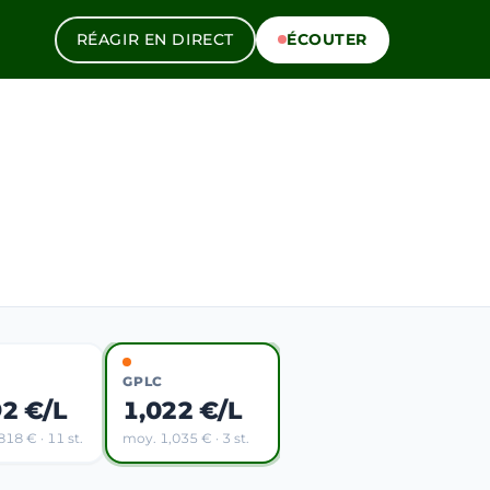
RÉAGIR EN DIRECT
ÉCOUTER
GPLC
92 €/L
1,022 €/L
18 € · 11 st.
moy. 1,035 € · 3 st.