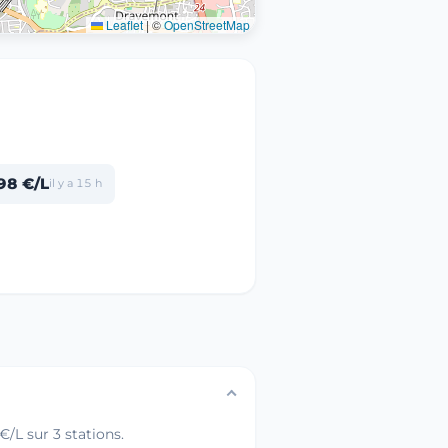
Leaflet
|
©
OpenStreetMap
98 €/L
il y a 15 h
/L sur 3 stations.