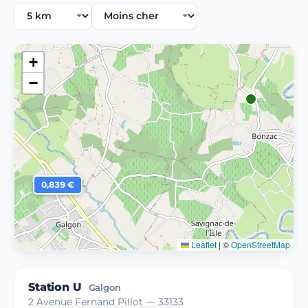
+
−
0,839 €
Leaflet
|
©
OpenStreetMap
Station U
Galgon
2 Avenue Fernand Pillot — 33133