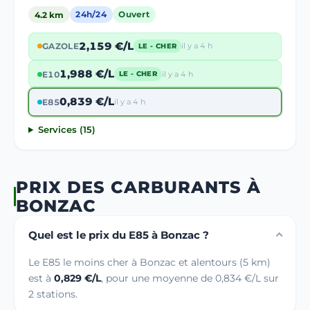
4.2 km
24h/24
Ouvert
2,159 €/L
GAZOLE
il y a 4 h
LE - CHER
1,988 €/L
E10
il y a 4 h
LE - CHER
0,839 €/L
E85
il y a 4 h
Services (15)
PRIX DES CARBURANTS À
BONZAC
Quel est le prix du E85 à Bonzac ?
Le E85 le moins cher à Bonzac et alentours (5 km)
est à
0,829 €/L
, pour une moyenne de 0,834 €/L sur
2 stations.