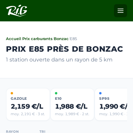
Accueil
/
Prix carburants
/
Bonzac
/
E85
PRIX E85 PRÈS DE BONZAC
1 station ouverte dans un rayon de 5 km
GAZOLE
E10
SP95
2,159 €/L
1,988 €/L
1,990 €/L
moy. 2,191 € · 3 st.
moy. 1,989 € · 2 st.
moy. 1,990 € · 1 st
RAYON
TRI