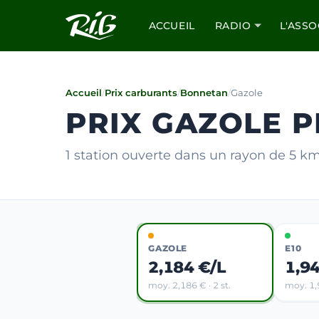
ACCUEIL
RADIO
L'ASSO
Accueil
/
Prix carburants
/
Bonnetan
/
Gazole
PRIX GAZOLE 
1 station ouverte dans un rayon de 5 k
GAZOLE
E10
2,184 €/L
1,9
moy. 2,186 € · 2 st.
moy. 1,9