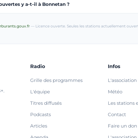
uvertes y a-t-il à Bonnetan ?
arburants.gouv.fr
— Licence ouverte. Seules les stations actuellement ouvert
Radio
Infos
Grille des programmes
L'association
+.
L'équipe
Météo
Titres diffusés
Les stations 
Podcasts
Contact
Articles
Faire un don
Agenda
L'association