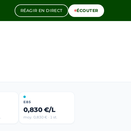
RÉAGIR EN DIRECT
ÉCOUTER
E85
0,830 €/L
.
moy. 0,830 € · 1 st.