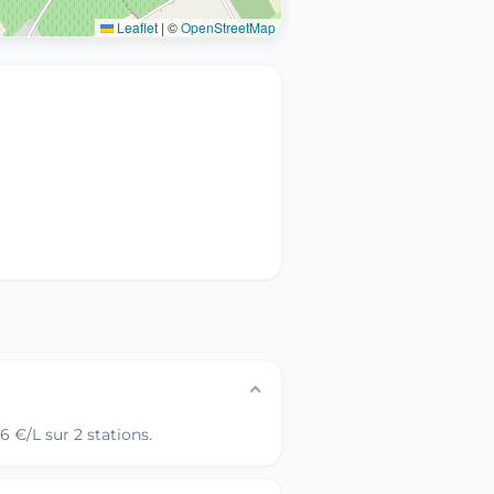
Leaflet
|
©
OpenStreetMap
 €/L sur 2 stations.