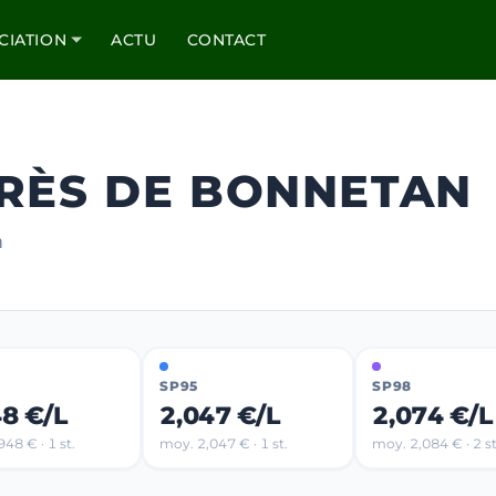
CIATION
ACTU
CONTACT
PRÈS DE BONNETAN
m
SP95
SP98
48 €/L
2,047 €/L
2,074 €/L
48 € · 1 st.
moy. 2,047 € · 1 st.
moy. 2,084 € · 2 st