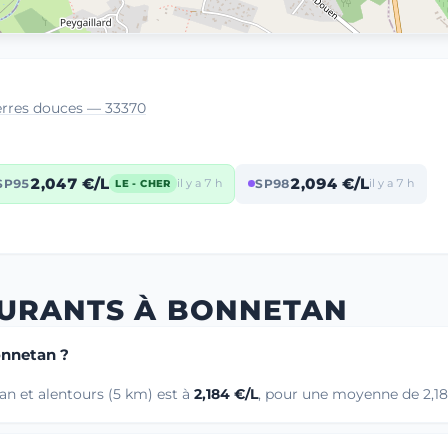
terres douces — 33370
2,047 €/L
2,094 €/L
SP95
il y a 7 h
SP98
il y a 7 h
LE - CHER
BURANTS À BONNETAN
onnetan ?
an et alentours (5 km) est à
2,184 €/L
, pour une moyenne de 2,186