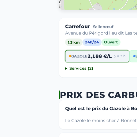
Carrefour
Sallebœuf
Avenue du Périgord lieu dit Les 
1.3 km
24h/24
Ouvert
2,188 €/L
GAZOLE
il y a 7 h
Services (2)
PRIX DES CAR
Quel est le prix du Gazole à B
Le Gazole le moins cher à Bonnet