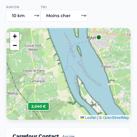
RAYON
TRI
+
−
2,040 €
Leaflet
|
©
OpenStreetMap
Carrefour Contact
Arcins