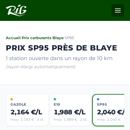
Accueil
/
Prix carburants
/
Blaye
/
SP95
PRIX SP95 PRÈS DE BLAYE
1 station ouverte dans un rayon de 10 km
(rayon élargi automatiquement)
GAZOLE
E10
SP95
2,164 €/L
1,988 €/L
2,040 €/L
moy. 2,183 € · 3 st.
moy. 1,989 € · 2 st.
moy. 2,040 € · 1 st