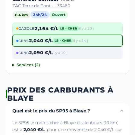
ZAC Terre de Pont — 33460
8.4 km
24h/24
Ouvert
2,164 €/L
GAZOLE
il y a 10 j
LE - CHER
2,040 €/L
SP95
il y a 14 j
LE - CHER
2,090 €/L
SP98
il y a 10 j
Services (2)
PRIX DES CARBURANTS À
BLAYE
Quel est le prix du SP95 à Blaye ?
Le SP95 le moins cher à Blaye et alentours (10 km)
est à
2,040 €/L
, pour une moyenne de 2,040 €/L sur